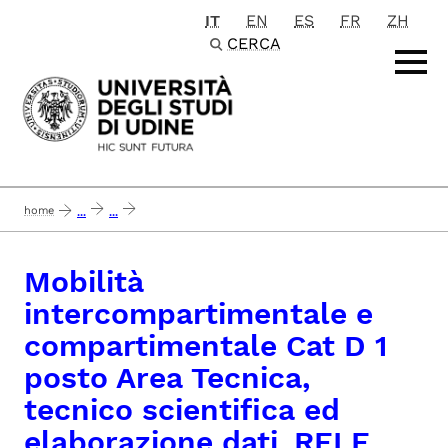
IT
EN
ES
FR
ZH
Passa al contenuto principale
CERCA
home
...
...
mobilità intercompartimentale e compartimentale cat d 1 posto area tecnica, t
Mobilità
intercompartimentale e
compartimentale Cat D 1
posto Area Tecnica,
tecnico scientifica ed
elaborazione dati_RELE