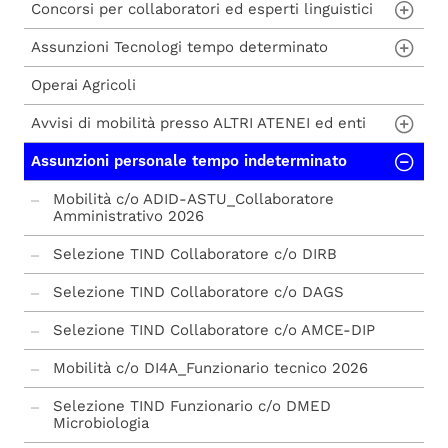
Concorsi per collaboratori ed esperti linguistici
Assunzioni Tecnologi tempo determinato
Concorsi per collaboratori ed esperti
linguistici e avvisi di mobilità
Operai Agricoli
Assunzioni Tecnologo tempo determinato
(art. 24 bis - Legge 240/2010)
Avvisi di mobilità presso ALTRI ATENEI ed enti
Assunzioni personale tempo indeterminato
Università degli Studi di Milano - Bicocca
Università degli Studi di Milano - Bicocca
Mobilità c/o ADID-ASTU_Collaboratore
Amministrativo 2026
Università di Padova
Selezione TIND Collaboratore c/o DIRB
Università degli Studi di Milano
Selezione TIND Collaboratore c/o DAGS
Sapienza Università di Roma
Selezione TIND Collaboratore c/o AMCE-DIP
Università di Trento
Mobilità c/o DI4A_Funzionario tecnico 2026
Università degli Studi della Campania "Luigi
Vanvitelli"
Selezione TIND Funzionario c/o DMED
Microbiologia