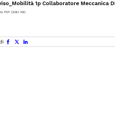
viso_Mobilità 1p Collaboratore Meccanica D
o PDF (338.1 KB)
facebook
x.com
linkedin
di