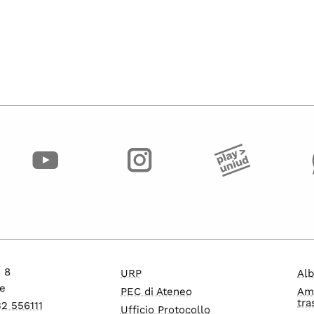
o 8
URP
Alb
e
PEC di Ateneo
Am
tra
32 556111
Ufficio Protocollo