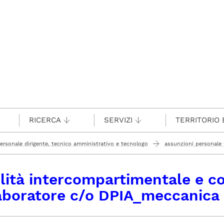
RICERCA
SERVIZI
TERRITORIO 
ersonale dirigente, tecnico amministrativo e tecnologo
assunzioni personale
e c/o dpia_meccanica
lità intercompartimentale e c
aboratore c/o DPIA_meccanica