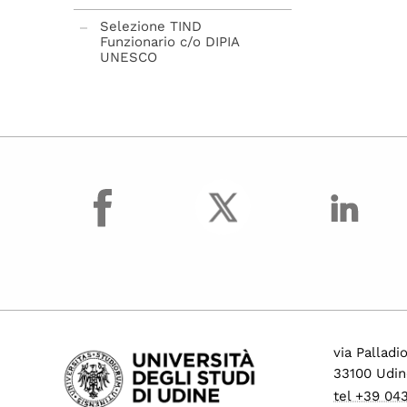
Selezione TIND
Funzionario c/o DIPIA
UNESCO
procedure concluse
facebook
via Palladi
33100 Udin
tel +39 04