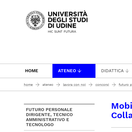
Passa al contenuto principale
HOME
ATENEO
DIDATTICA
home
ateneo
lavora con noi
concorsi
futuro p
mobilità intercompartimentale e compartimentale 1 p collaborator
Mobi
FUTURO PERSONALE
Coll
DIRIGENTE, TECNICO
AMMINISTRATIVO E
TECNOLOGO