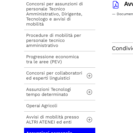
Av
Concorsi per assunzioni di
personale Tecnico
Amministrativo, Dirigente,
— Document
Tecnologo e avvisi di
mobilità
Procedure di mobilità per
personale tecnico
amministrativo
Condivi
Progressione economica
tra le aree (PEV)
Concorsi per collaboratori
ed esperti linguistici
Assunzioni Tecnologi
Concorsi per
tempo determinato
collaboratori ed
esperti linguistici e
avvisi di mobilità
Operai Agricoli
Assunzioni Tecnologo
tempo determinato
(art. 24 bis - Legge
Avvisi di mobilità presso
240/2010)
ALTRI ATENEI ed enti