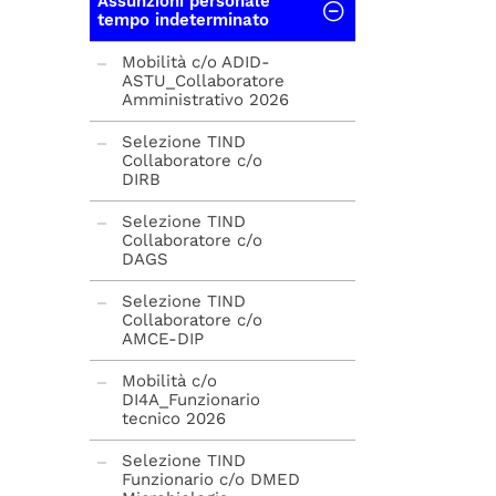
Assunzioni personale
Università degli Studi
tempo indeterminato
di Milano - Bicocca
Università degli Studi
Mobilità c/o ADID-
di Milano - Bicocca
ASTU_Collaboratore
Amministrativo 2026
Università di Padova
Selezione TIND
Collaboratore c/o
Università degli Studi
DIRB
di Milano
Selezione TIND
Sapienza Università di
Collaboratore c/o
Roma
DAGS
Università di Trento
Selezione TIND
Collaboratore c/o
Università degli Studi
AMCE-DIP
della Campania "Luigi
Vanvitelli"
Mobilità c/o
DI4A_Funzionario
tecnico 2026
Selezione TIND
Funzionario c/o DMED