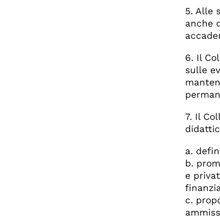
5. Alle 
anche d
accadem
6. Il C
sulle e
manteni
permane
7. Il C
didattic
a. defin
b. prom
e privat
finanzia
c. prop
ammiss