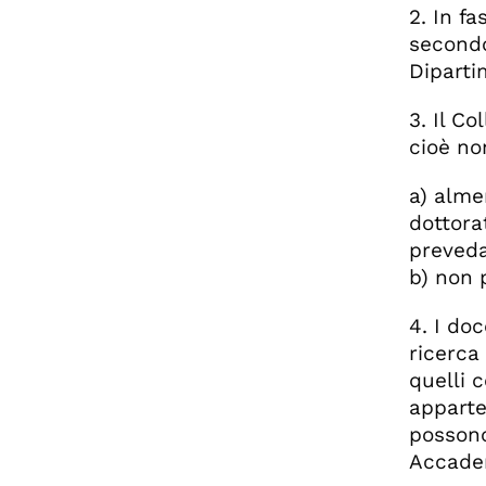
2. In f
secondo
Diparti
3. Il C
cioè no
a) alme
dottora
preveda
b) non p
4. I do
ricerca 
quelli 
apparten
possono
Accade