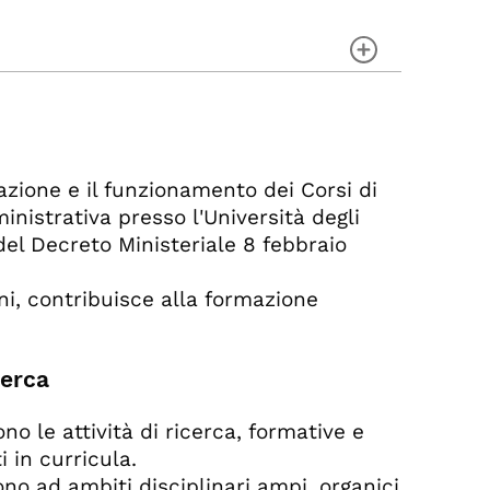
cerca
ivazione e il funzionamento dei Corsi di
inistrativa presso l'Università degli
 del Decreto Ministeriale 8 febbraio
oni, contribuisce alla formazione
cerca
ono le attività di ricerca, formative e
al Corso
i in curricula.
ono ad ambiti disciplinari ampi, organici