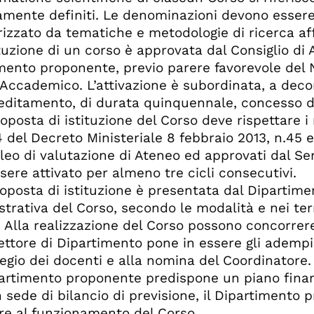
t. 16 - Iscrizioni agli anni successivi
amente definiti. Le denominazioni devono essere
t. 17 - Sospensione degli studi
rizzato da tematiche e metodologie di ricerca aff
t. 18 - Decadenza, esclusione e rinuncia agli stu
tituzione di un corso è approvata dal Consiglio d
t. 19 - Esame finale e conseguimento del titolo
mento proponente, previo parere favorevole del N
t. 20 - Commissione per l’esame finale
Accademico. L’attivazione è subordinata, a decorr
t 21 - Diritti e doveri dei dottorandi
reditamento, di durata quinquennale, concesso d
t. 22 - Contributo per l'accesso e la frequenza
roposta di istituzione del Corso deve rispettare i
t. 23 - Borse di studio
 4 del Decreto Ministeriale 8 febbraio 2013, n.45 e 
t. 24 - Coordinamento dei Corsi di dottorato con 
leo di valutazione di Ateneo ed approvati dal S
t. 25 - Proprietà dei risultati e diritto di autore
sere attivato per almeno tre cicli consecutivi.
t. 26 - Norme transitorie
roposta di istituzione è presentata dal Dipartim
trativa del Corso, secondo le modalità e nei ter
. Alla realizzazione del Corso possono concorrere 
irettore di Dipartimento pone in essere gli ademp
legio dei docenti e alla nomina del Coordinatore.
ipartimento proponente predispone un piano finanz
n sede di bilancio di previsione, il Dipartimento 
re al funzionamento del Corso.