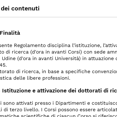
 dei contenuti
t. 1 -Finalità
t. 2 - Istituzione e attivazione dei dottorati di ri
-Finalità
t. 3 - Corsi di dottorato in convenzione
t. 4 - Corsi di dottorato in consorzio
esente Regolamento disciplina l’istituzione, l’att
t. 5 – Attività di sostegno ai corsi di dottorato
to di ricerca (d'ora in avanti Corsi) con sede amm
t. 6 - Durata dei Corsi
i Udine (d'ora in avanti Università) in attuazione
t. 7 – Progetto formativo dei dottorandi
45.
t. 8 - Organi dei Corsi di dottorato di ricerca
ottorato di ricerca, in base a specifiche convenzi
t. 9 - Collegio dei docenti
stica delle libere professioni.
t. 10 - Coordinatore
t. 11 - Supervisore
- Istituzione e attivazione dei dottorati di ri
t. 12 – Titolo di ammissione ai Corsi
t. 13 – Ammissione ai Corsi
si sono attivati presso i Dipartimenti e costituisc
t. 14 – Commissione per l’esame di ammissione 
i di terzo livello. I Corsi possono essere articolat
t. 15 – Immatricolazioni
ematiche scientifiche di ciascun Corso si riferisc