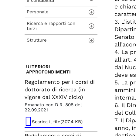
e contabilità
Ar
e chiar
Ar
Personale
Regolamento per
caratte
Ar
l'Amministrazione, la
3. L’is
Finanza e la
Ricerca e rapporti con
Personale tecnico
Ar
Contabilità
terzi
amministrativo
Diparti
Ar
Senato 
Ar
Regolamento per la
Strutture
Personale docente
Regolamento per le
all’acc
gestione del
prestazioni a favore di
Ar
patrimonio
terzi
4. La p
In generale
Dipartimenti
Ar
all’art.
Regolamento
Ar
Regolamento Spin Off
Altre strutture
dell'inventario
dal Nuc
ULTERIORI
Ar
APPROFONDIMENTI
Regolamento per
deve es
Ar
Regolamento per
l'affidamento di
Regolamento per i corsi di
5. La p
l'istituzione e la
incarichi individuali
gestione dell'Albo
dottorato di ricerca (in
esterni strumentali
amminis
Fornitori di Lavori, Beni
alla ricerca e alla
vigore dal XXXIV ciclo)
interna
e Servizi
didattica e alle attività
amministrative e
6. Il D
Emanato con D.R. 808 del
Regolamento per le
tecniche di supporto
22.09.2021
del Col
prestazioni a favore di
7. Il D
terzi
Regolamento interno
Scarica il file(307.4 KB)
per il conferimento di
anno, i
Regolamento delle
assegni di ricerca ex
destina
Regolamento corsi di