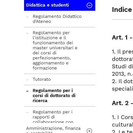
Didattica e studenti
Regolamento Generale
Indice
d'Ateneo
Regolamento Didattico
Regolamento per il
d'Ateneo
Ar
funzionamento del
Ar
Consiglio degli
Regolamento per
Art. 1 
Studenti
Ar
l'istituzione e il
funzionamento dei
Ar
Regolamento per il
master universitari e
1. Il pr
Ar
funzionamento del
dei corsi di
Senato Accademico
perfezionamento,
dottora
Ar
aggiornamento e
Studi d
Ar
formazione
Regolamento per il
2013, n.
funzionamento del
Ar
Consiglio di
Tutorato
2. Il d
Ar
Amministrazione
speciali
Ar
Regolamento per i
Regolamento comitato
corsi di dottorato di
Ar
unico di garanzia
ricerca
Art. 2 
Ar
Ar
Regolamento
Regolamento per i
1. I Cor
elettorale
rapporti di
Ar
collaborazione con
cultural
Ar
studenti a tempo
Amministrazione, finanza
2. Le t
parziale