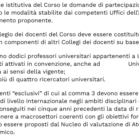
ase istitutiva del Corso le domande di partecipazi
 le modalità stabilite dai competenti Uffici dell
mento proponente.
ollegio dei docenti del Corso deve essere costitui
n componenti di altri Collegi dei docenti su base 
no dodici professori universitari appartenenti a U
ti attivati in convenzione, anche ad Univers
 ai sensi della vigente;
iù di quattro ricercatori universitari.
centi “esclusivi” di cui al comma 3 devono essere
di livello internazionale negli ambiti disciplinar
conseguiti nei cinque anni precedenti la data di
ere a macrosettori coerenti con gli obiettivi form
 essere proposti dal Nucleo di valutazione di A
mico.