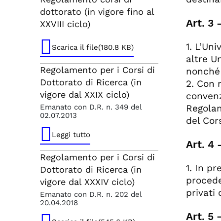
missioni
legge 30 dicembre
2010 n. 240
dottorato (in vigore fino al
Regolamento per la
Art. 3 
XXVIII ciclo)
costituzione e il
Regolamento per la
funzionamento del
gestione e
Fondo rischi di Ateneo
valorizzazione della
1. L’Un
Scarica il file(180.8 KB)
e dei Fondi per il
proprietà industriale
altre Un
sostegno alle attività
Regolamento per i Corsi di
dipartimentali
nonché 
Regolamento Borse
per attività di ricerca
Dottorato di Ricerca (in
2. Con r
Regolamento per la
post lauream
vigore dal XXIX ciclo)
convenz
costituzione del Fondo
rischi su accordi e
Emanato con D.R. n. 349 del
Regolam
Regolamento di Ateneo
convenzioni con
02.07.2013
per le attività di
del Cor
soggetti pubblici e
valutazione e
privati
autovalutazione della
Leggi tutto
ricerca mediante
Art. 4 
Regolamento per gli
strumenti adottati
Regolamento per i Corsi di
affidamenti sotto
dall'Università di
soglia comunitaria e
Udine
1. In pr
Dottorato di Ricerca (in
per la gestione del
proceder
vigore dal XXXIV ciclo)
fondo economale
Regolamento per il
privati 
conferimento dei
Emanato con D.R. n. 202 del
Regolamento recante
contratti di ricerca (di
20.04.2018
norme per la
cui all'art. 22, l.
Art. 5 
formazione e la
240/2010)