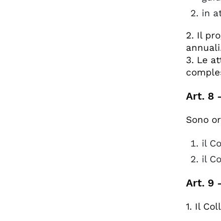
in a
2. Il p
annuali
3. Le a
comples
Art. 8 
Sono or
il C
il C
Art. 9 
1. Il C