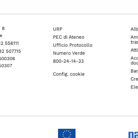
o 8
URP
Alb
e
PEC di Ateneo
Am
tra
32 556111
Ufficio Protocollo
Att
32 507715
Numero Verde
Acc
1600306
800-24-14-33
do
550307
Ban
Config. cookie
Cre
Ele