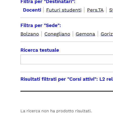
Filtra per "Destinatari":
|
|
|
Docenti
Futuri studenti
Pers.TA
S
Filtra per "Sede":
|
|
|
Bolzano
Conegliano
Gemona
Goriz
Ricerca testuale
Risultati filtrati per
"Corsi attivi": L2 r
La ricerca non ha prodotto risultati.