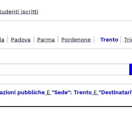
tudenti iscritti
|
|
|
|
|
ia
Padova
Parma
Pordenone
Trento
Tri
elazioni pubbliche
E
"Sede": Trento
E
"Destinatari