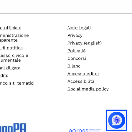
o ufficiale
Note legali
ministrazione
Privacy
sparente
Privacy (english)
i di notifica
Policy IA
esso civico e
Concorsi
cumentale
Bilanci
di di gara
Accesso editor
dits
Accessibilità
nco siti tematici
Social media policy