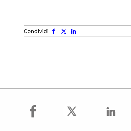
facebook
x.com
linkedin
Condividi
facebook