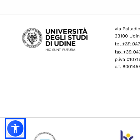
via Palladi
33100 Udin
tel +39 04
fax +39 04
p.iva 0107
c.f. 80014