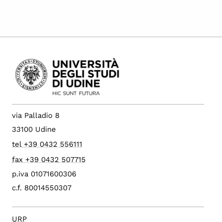
via Palladio 8
33100 Udine
tel +39 0432 556111
fax +39 0432 507715
p.iva 01071600306
c.f. 80014550307
URP