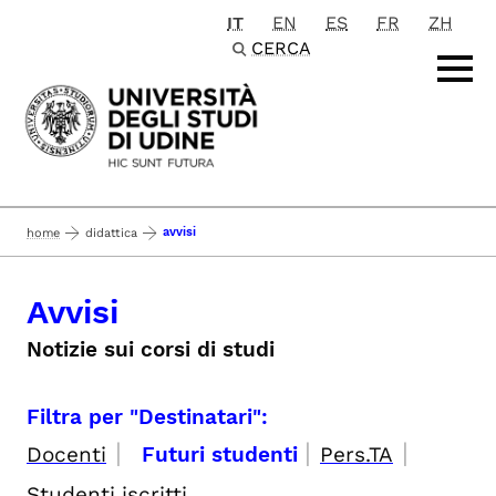
IT
EN
ES
FR
ZH
Passa al contenuto principale
CERCA
avvisi
home
didattica
Avvisi
Notizie sui corsi di studi
Filtra per "Destinatari":
|
|
|
Docenti
Futuri studenti
Pers.TA
Studenti iscritti