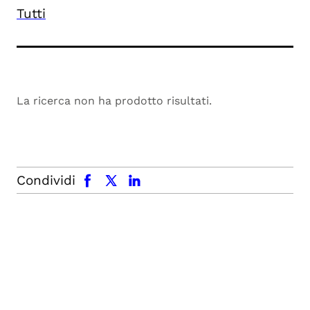
Tutti
La ricerca non ha prodotto risultati.
facebook
x.com
linkedin
Condividi