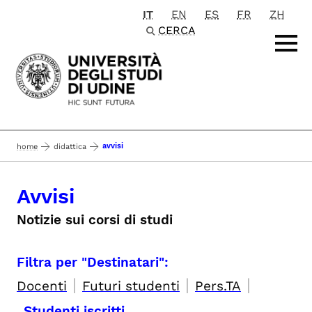
IT
EN
ES
FR
ZH
Passa al contenuto principale
CERCA
avvisi
home
didattica
Avvisi
Notizie sui corsi di studi
Filtra per "Destinatari":
|
|
|
Docenti
Futuri studenti
Pers.TA
Studenti iscritti