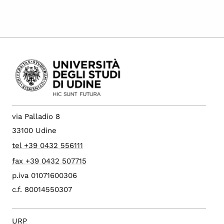
via Palladio 8
33100 Udine
tel +39 0432 556111
fax +39 0432 507715
p.iva 01071600306
c.f. 80014550307
URP