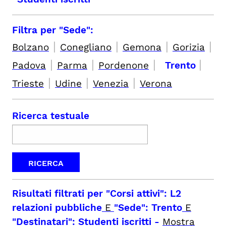
Filtra per "Sede":
|
|
|
|
Bolzano
Conegliano
Gemona
Gorizia
|
|
|
|
Padova
Parma
Pordenone
Trento
|
|
|
Trieste
Udine
Venezia
Verona
Ricerca testuale
Risultati filtrati per
"Corsi attivi": L2
relazioni pubbliche
E
"Sede": Trento
E
"Destinatari": Studenti iscritti
-
Mostra