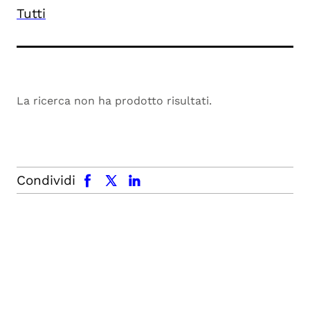
Tutti
La ricerca non ha prodotto risultati.
facebook
x.com
linkedin
Condividi