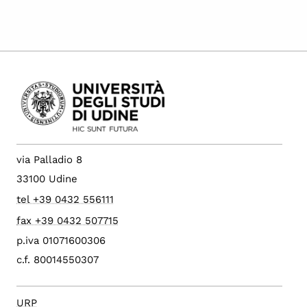
via Palladio 8
33100 Udine
tel +39 0432 556111
fax +39 0432 507715
p.iva 01071600306
c.f. 80014550307
URP