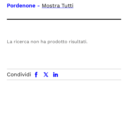
Pordenone
-
Mostra Tutti
La ricerca non ha prodotto risultati.
facebook
x.com
linkedin
Condividi