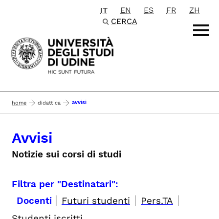
IT
EN
ES
FR
ZH
Passa al contenuto principale
CERCA
avvisi
home
didattica
Avvisi
Notizie sui corsi di studi
Filtra per "Destinatari":
|
|
|
Docenti
Futuri studenti
Pers.TA
Studenti iscritti