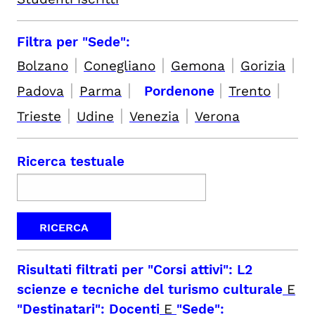
Filtra per "Sede":
|
|
|
|
Bolzano
Conegliano
Gemona
Gorizia
|
|
|
|
Padova
Parma
Pordenone
Trento
|
|
|
Trieste
Udine
Venezia
Verona
Ricerca testuale
Risultati filtrati per
"Corsi attivi": L2
scienze e tecniche del turismo culturale
E
"Destinatari": Docenti
E
"Sede":