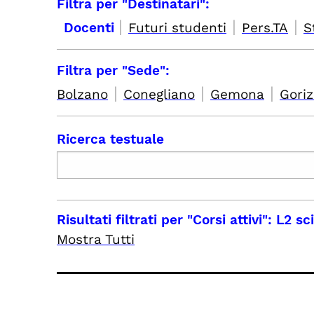
Filtra per "Destinatari":
|
|
|
Docenti
Futuri studenti
Pers.TA
S
Filtra per "Sede":
|
|
|
Bolzano
Conegliano
Gemona
Goriz
Ricerca testuale
Risultati filtrati per
"Corsi attivi": L2 s
Mostra Tutti