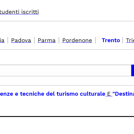
tudenti iscritti
|
|
|
|
|
ia
Padova
Parma
Pordenone
Trento
Tri
cienze e tecniche del turismo culturale
E
"Destin