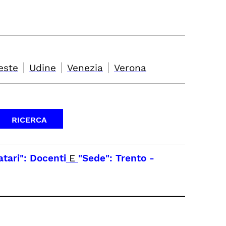
|
|
|
este
Udine
Venezia
Verona
atari": Docenti
E
"Sede": Trento
-