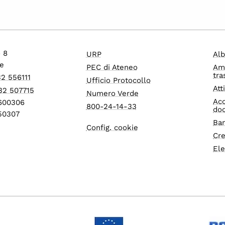
o 8
URP
Alb
e
PEC di Ateneo
Am
tra
32 556111
Ufficio Protocollo
Att
32 507715
Numero Verde
Acc
1600306
800-24-14-33
do
550307
Ban
Config. cookie
Cre
Ele