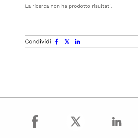
La ricerca non ha prodotto risultati.
facebook
x.com
linkedin
Condividi
facebook