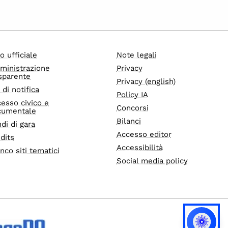
o ufficiale
Note legali
ministrazione
Privacy
sparente
Privacy (english)
i di notifica
Policy IA
esso civico e
Concorsi
cumentale
Bilanci
di di gara
Accesso editor
dits
Accessibilità
nco siti tematici
Social media policy