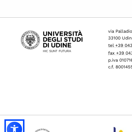
via Palladi
33100 Udin
tel +39 04
fax +39 04
p.iva 0107
c.f. 80014