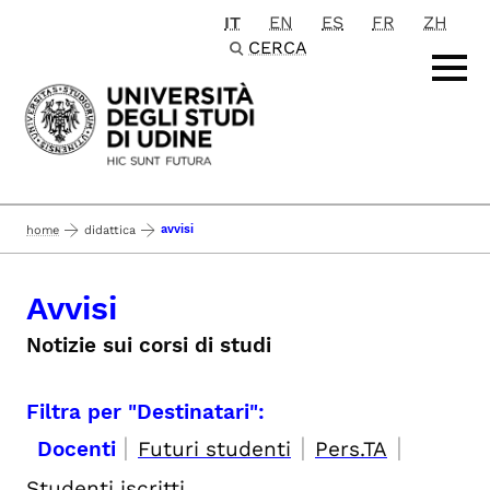
IT
EN
ES
FR
ZH
Passa al contenuto principale
CERCA
avvisi
home
didattica
Avvisi
Notizie sui corsi di studi
Filtra per "Destinatari":
|
|
|
Docenti
Futuri studenti
Pers.TA
Studenti iscritti