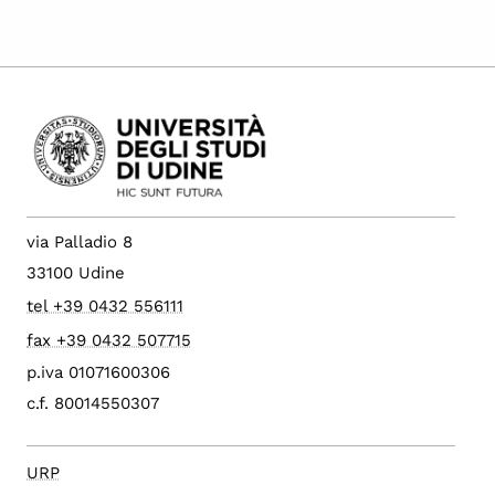
via Palladio 8
33100 Udine
tel +39 0432 556111
fax +39 0432 507715
p.iva 01071600306
c.f. 80014550307
URP