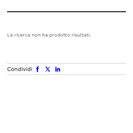
La ricerca non ha prodotto risultati.
facebook
x.com
linkedin
Condividi