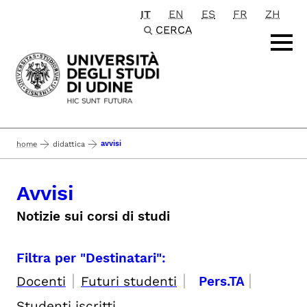
IT
EN
ES
FR
ZH
Passa al contenuto principale
CERCA
avvisi
home
didattica
Avvisi
Notizie sui corsi di studi
Filtra per "Destinatari":
|
|
|
Docenti
Futuri studenti
Pers.TA
Studenti iscritti