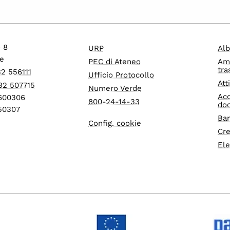
o 8
URP
Alb
e
PEC di Ateneo
Am
tra
32 556111
Ufficio Protocollo
Att
32 507715
Numero Verde
Acc
1600306
800-24-14-33
do
550307
Ban
Config. cookie
Cre
Ele