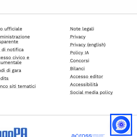
o ufficiale
Note legali
ministrazione
Privacy
sparente
Privacy (english)
i di notifica
Policy IA
esso civico e
Concorsi
cumentale
Bilanci
di di gara
Accesso editor
dits
Accessibilità
nco siti tematici
Social media policy