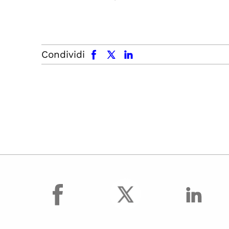
facebook
x.com
linkedin
Condividi
facebook