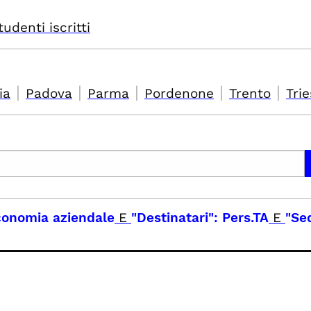
tudenti iscritti
|
|
|
|
|
ia
Padova
Parma
Pordenone
Trento
Trie
economia aziendale
E
"Destinatari": Pers.TA
E
"Se