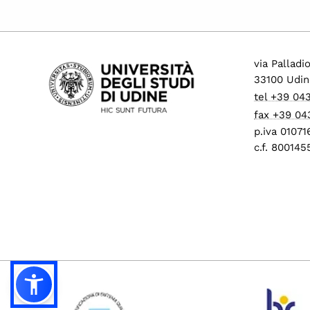
via Palladi
33100 Udin
tel +39 04
fax +39 04
p.iva 0107
c.f. 80014