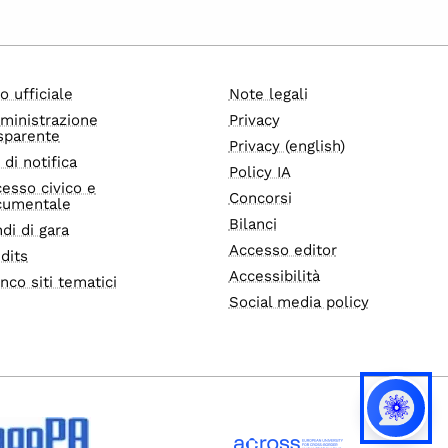
o ufficiale
Note legali
ministrazione
Privacy
sparente
Privacy (english)
i di notifica
Policy IA
esso civico e
Concorsi
cumentale
Bilanci
di di gara
Accesso editor
dits
Accessibilità
nco siti tematici
Social media policy