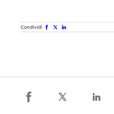
facebook
x.com
linkedin
Condividi
facebook