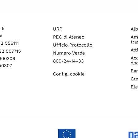
o 8
URP
Alb
e
PEC di Ateneo
Am
tra
32 556111
Ufficio Protocollo
Att
32 507715
Numero Verde
Acc
1600306
800-24-14-33
do
550307
Ban
Config. cookie
Cre
Ele