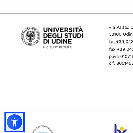
via Palladi
33100 Udin
tel +39 04
fax +39 04
p.iva 0107
c.f. 80014