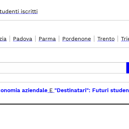
tudenti iscritti
|
|
|
|
|
zia
Padova
Parma
Pordenone
Trento
Tri
economia aziendale
E
"Destinatari": Futuri studen