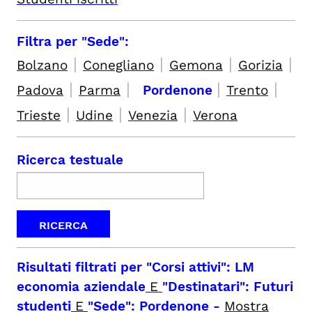
Filtra per "Sede":
|
|
|
|
Bolzano
Conegliano
Gemona
Gorizia
|
|
|
|
Padova
Parma
Pordenone
Trento
|
|
|
Trieste
Udine
Venezia
Verona
Ricerca testuale
Risultati filtrati per
"Corsi attivi": LM
economia aziendale
E
"Destinatari": Futuri
studenti
E
"Sede": Pordenone
-
Mostra