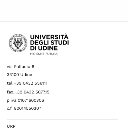
via Palladio 8
33100 Udine
tel +39 0432 556111
fax +39 0432 507715
p.iva 01071600306
c.f. 80014550307
URP