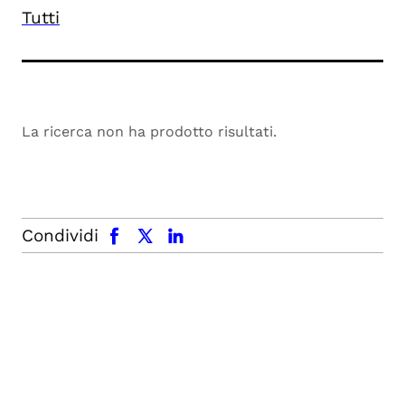
Tutti
La ricerca non ha prodotto risultati.
facebook
x.com
linkedin
Condividi