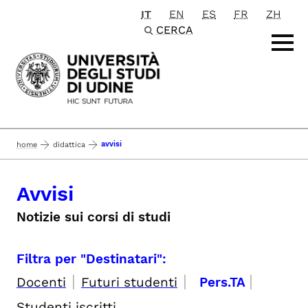
IT
EN
ES
FR
ZH
Passa al contenuto principale
CERCA
avvisi
home
didattica
Avvisi
Notizie sui corsi di studi
Filtra per "Destinatari":
|
|
|
Docenti
Futuri studenti
Pers.TA
Studenti iscritti