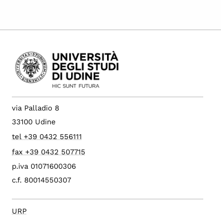
via Palladio 8
33100 Udine
tel +39 0432 556111
fax +39 0432 507715
p.iva 01071600306
c.f. 80014550307
URP