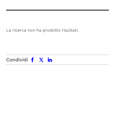
La ricerca non ha prodotto risultati.
facebook
x.com
linkedin
Condividi