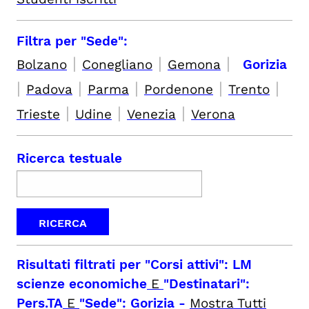
Filtra per "Sede":
|
|
|
Bolzano
Conegliano
Gemona
Gorizia
|
|
|
|
|
Padova
Parma
Pordenone
Trento
|
|
|
Trieste
Udine
Venezia
Verona
Ricerca testuale
Risultati filtrati per
"Corsi attivi": LM
scienze economiche
E
"Destinatari":
Pers.TA
E
"Sede": Gorizia
-
Mostra Tutti