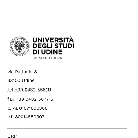
via Palladio 8
33100 Udine
tel +39 0432 556111
fax +39 0432 507715
p.iva 01071600306
c.f. 80014550307
URP