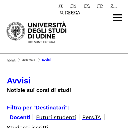
IT
EN
ES
FR
ZH
Passa al contenuto principale
CERCA
avvisi
home
didattica
Avvisi
Notizie sui corsi di studi
Filtra per "Destinatari":
|
|
|
Docenti
Futuri studenti
Pers.TA
Studenti iscritti