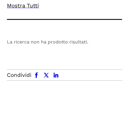
Mostra Tutti
La ricerca non ha prodotto risultati.
facebook
x.com
linkedin
Condividi