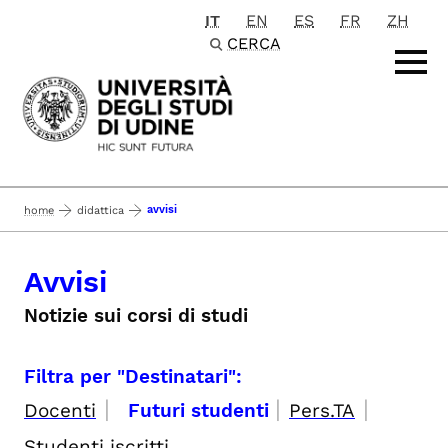
IT
EN
ES
FR
ZH
Passa al contenuto principale
CERCA
avvisi
home
didattica
Avvisi
Notizie sui corsi di studi
Filtra per "Destinatari":
|
|
|
Docenti
Futuri studenti
Pers.TA
Studenti iscritti