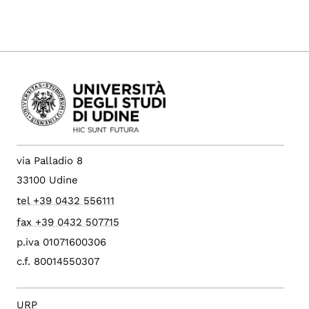
via Palladio 8
33100 Udine
tel +39 0432 556111
fax +39 0432 507715
p.iva 01071600306
c.f. 80014550307
URP