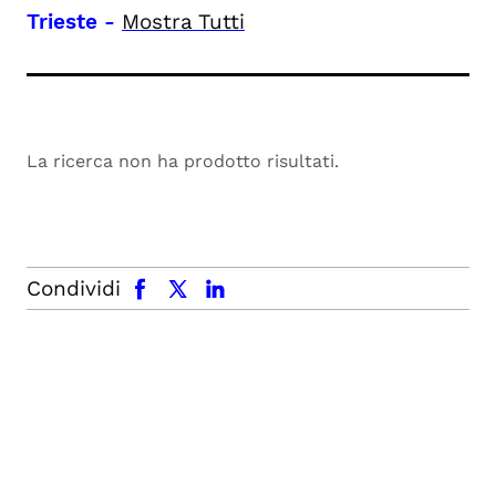
Trieste
-
Mostra Tutti
La ricerca non ha prodotto risultati.
facebook
x.com
linkedin
Condividi