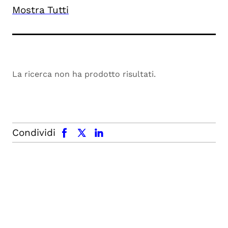
Mostra Tutti
La ricerca non ha prodotto risultati.
facebook
x.com
linkedin
Condividi