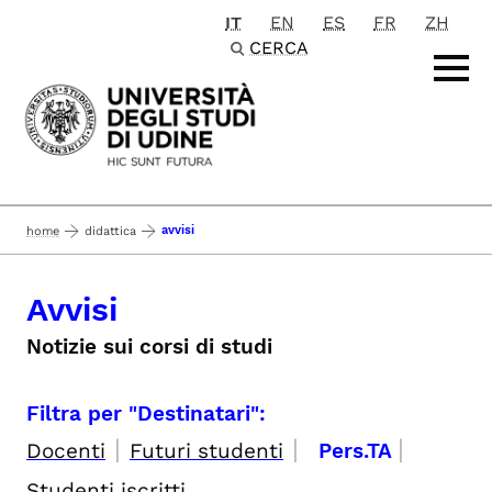
IT
EN
ES
FR
ZH
Passa al contenuto principale
CERCA
avvisi
home
didattica
Avvisi
Notizie sui corsi di studi
Filtra per "Destinatari":
|
|
|
Docenti
Futuri studenti
Pers.TA
Studenti iscritti