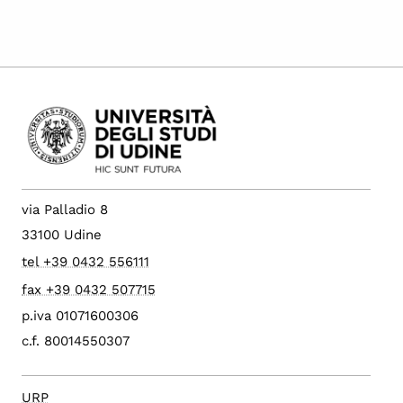
via Palladio 8
33100 Udine
tel +39 0432 556111
fax +39 0432 507715
p.iva 01071600306
c.f. 80014550307
URP