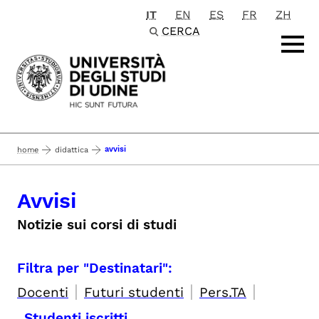
IT
EN
ES
FR
ZH
Passa al contenuto principale
CERCA
avvisi
home
didattica
Avvisi
Notizie sui corsi di studi
Filtra per "Destinatari":
|
|
|
Docenti
Futuri studenti
Pers.TA
Studenti iscritti