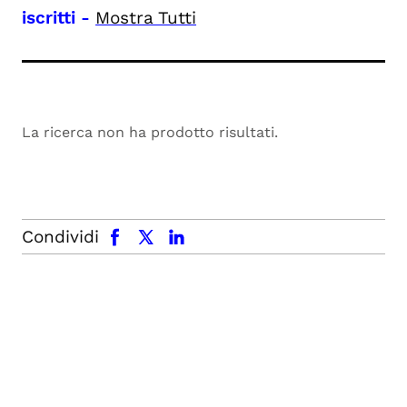
iscritti
-
Mostra Tutti
La ricerca non ha prodotto risultati.
facebook
x.com
linkedin
Condividi