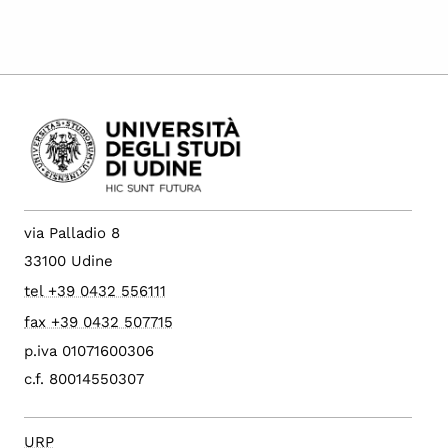
via Palladio 8
33100 Udine
tel +39 0432 556111
fax +39 0432 507715
p.iva 01071600306
c.f. 80014550307
URP