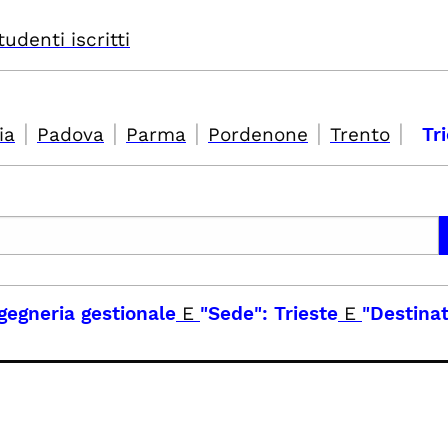
tudenti iscritti
|
|
|
|
|
ia
Padova
Parma
Pordenone
Trento
Tr
ngegneria gestionale
E
"Sede": Trieste
E
"Destinat