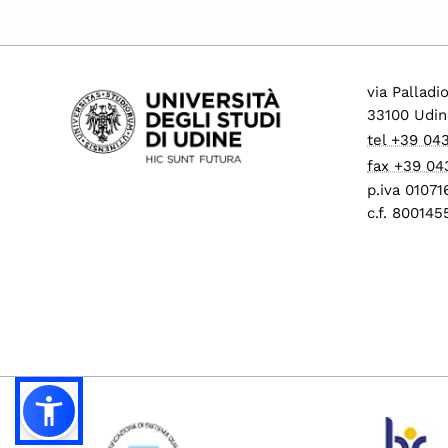
via Palladi
33100 Udin
tel +39 04
fax +39 04
p.iva 0107
c.f. 80014