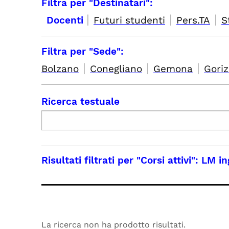
Filtra per "Destinatari":
|
|
|
Docenti
Futuri studenti
Pers.TA
S
Filtra per "Sede":
|
|
|
Bolzano
Conegliano
Gemona
Goriz
Ricerca testuale
Risultati filtrati per
"Corsi attivi": LM i
La ricerca non ha prodotto risultati.