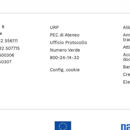
o 8
URP
Alb
e
PEC di Ateneo
Am
tra
32 556111
Ufficio Protocollo
Att
32 507715
Numero Verde
Acc
1600306
800-24-14-33
do
550307
Ban
Config. cookie
Cre
Ele