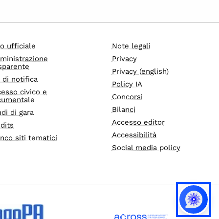
o ufficiale
Note legali
ministrazione
Privacy
sparente
Privacy (english)
i di notifica
Policy IA
esso civico e
Concorsi
cumentale
Bilanci
di di gara
Accesso editor
dits
Accessibilità
nco siti tematici
Social media policy