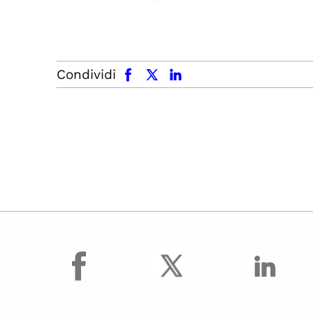
facebook
x.com
linkedin
Condividi
facebook