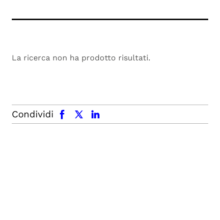
La ricerca non ha prodotto risultati.
facebook
x.com
linkedin
Condividi