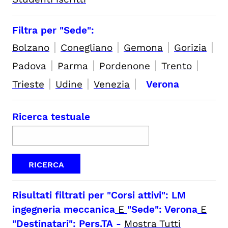
Filtra per "Sede":
|
|
|
|
Bolzano
Conegliano
Gemona
Gorizia
|
|
|
|
Padova
Parma
Pordenone
Trento
|
|
|
Trieste
Udine
Venezia
Verona
Ricerca testuale
Risultati filtrati per
"Corsi attivi": LM
ingegneria meccanica
E
"Sede": Verona
E
"Destinatari": Pers.TA
-
Mostra Tutti