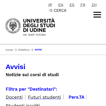
IT
EN
ES
FR
ZH
Passa al contenuto principale
CERCA
avvisi
home
didattica
Avvisi
Notizie sui corsi di studi
Filtra per "Destinatari":
|
|
|
Docenti
Futuri studenti
Pers.TA
Studenti iscritti