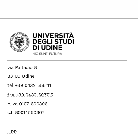
via Palladio 8
33100 Udine
tel +39 0432 556111
fax +39 0432 507715
p.iva 01071600306
c.f. 80014550307
URP