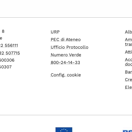
o 8
URP
Alb
e
PEC di Ateneo
Am
tra
32 556111
Ufficio Protocollo
Att
32 507715
Numero Verde
Acc
1600306
800-24-14-33
do
550307
Ban
Config. cookie
Cre
Ele