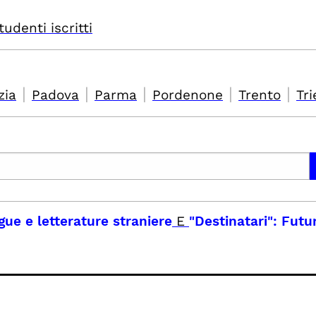
tudenti iscritti
|
|
|
|
|
zia
Padova
Parma
Pordenone
Trento
Tri
ingue e letterature straniere
E
"Destinatari": Futu