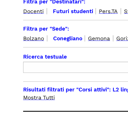
Filtra per "Destinatari":
|
|
|
Docenti
Futuri studenti
Pers.TA
S
Filtra per "Sede":
|
|
|
Bolzano
Conegliano
Gemona
Gori
Ricerca testuale
Risultati filtrati per
"Corsi attivi": L2 l
Mostra Tutti