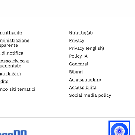
o ufficiale
Note legali
ministrazione
Privacy
sparente
Privacy (english)
i di notifica
Policy IA
esso civico e
Concorsi
cumentale
Bilanci
di di gara
Accesso editor
dits
Accessibilità
nco siti tematici
Social media policy