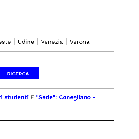
|
|
|
este
Udine
Venezia
Verona
ri studenti
E
"Sede": Conegliano
-