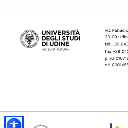
via Palladi
33100 Udin
tel +39 04
fax +39 04
p.iva 0107
c.f. 80014