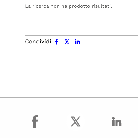
La ricerca non ha prodotto risultati.
facebook
x.com
linkedin
Condividi
facebook