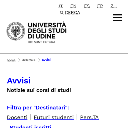
IT
EN
ES
FR
ZH
Passa al contenuto principale
CERCA
avvisi
home
didattica
Avvisi
Notizie sui corsi di studi
Filtra per "Destinatari":
|
|
|
Docenti
Futuri studenti
Pers.TA
Studenti iscritti