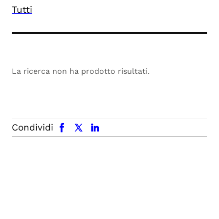
Tutti
La ricerca non ha prodotto risultati.
facebook
x.com
linkedin
Condividi