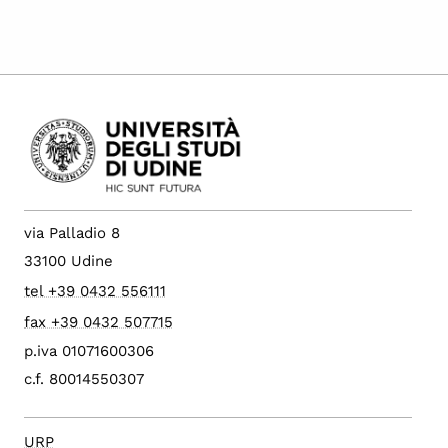
via Palladio 8
33100 Udine
tel +39 0432 556111
fax +39 0432 507715
p.iva 01071600306
c.f. 80014550307
URP