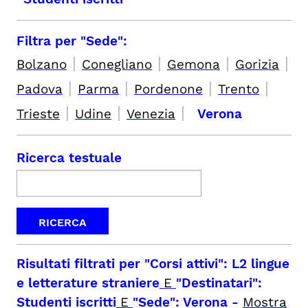
Filtra per "Sede":
|
|
|
|
Bolzano
Conegliano
Gemona
Gorizia
|
|
|
|
Padova
Parma
Pordenone
Trento
|
|
|
Trieste
Udine
Venezia
Verona
Ricerca testuale
Risultati filtrati per
"Corsi attivi": L2 lingue
e letterature straniere
E
"Destinatari":
Studenti iscritti
E
"Sede": Verona
-
Mostra