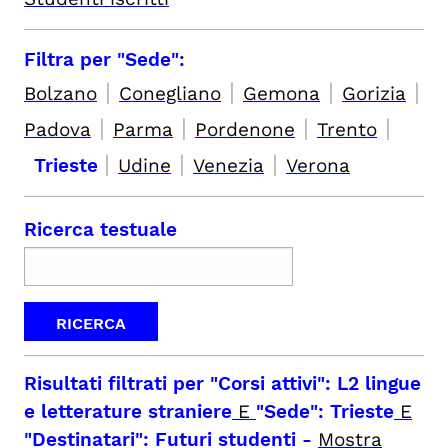
Filtra per "Sede":
|
|
|
|
Bolzano
Conegliano
Gemona
Gorizia
|
|
|
|
Padova
Parma
Pordenone
Trento
|
|
|
Trieste
Udine
Venezia
Verona
Ricerca testuale
Risultati filtrati per
"Corsi attivi": L2 lingue
e letterature straniere
E
"Sede": Trieste
E
"Destinatari": Futuri studenti
-
Mostra