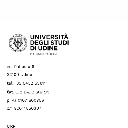
via Palladio 8
33100 Udine
tel +39 0432 556111
fax +39 0432 507715
p.iva 01071600306
c.f. 80014550307
URP