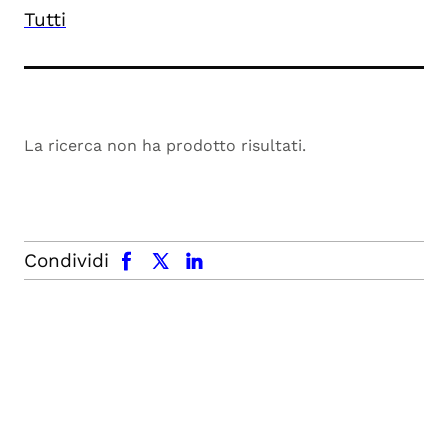
Tutti
La ricerca non ha prodotto risultati.
facebook
x.com
linkedin
Condividi