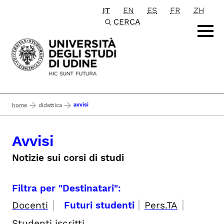
IT
EN
ES
FR
ZH
Passa al contenuto principale
CERCA
avvisi
home
didattica
Avvisi
Notizie sui corsi di studi
Filtra per "Destinatari":
|
|
|
Docenti
Futuri studenti
Pers.TA
Studenti iscritti