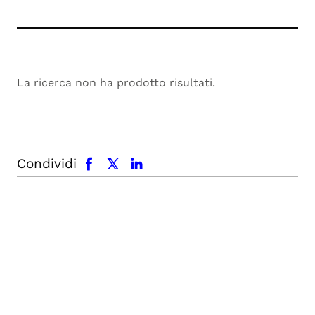
La ricerca non ha prodotto risultati.
facebook
x.com
linkedin
Condividi