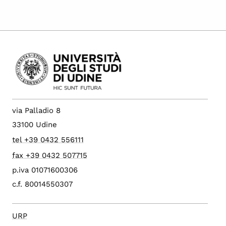
via Palladio 8
33100 Udine
tel +39 0432 556111
fax +39 0432 507715
p.iva 01071600306
c.f. 80014550307
URP