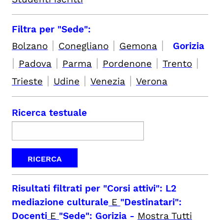
Filtra per "Sede":
|
|
|
Bolzano
Conegliano
Gemona
Gorizia
|
|
|
|
|
Padova
Parma
Pordenone
Trento
|
|
|
Trieste
Udine
Venezia
Verona
Ricerca testuale
Risultati filtrati per
"Corsi attivi": L2
mediazione culturale
E
"Destinatari":
Docenti
E
"Sede": Gorizia
-
Mostra Tutti