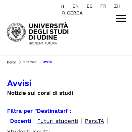
IT
EN
ES
FR
ZH
Passa al contenuto principale
CERCA
avvisi
home
didattica
Avvisi
Notizie sui corsi di studi
Filtra per "Destinatari":
|
|
|
Docenti
Futuri studenti
Pers.TA
Studenti iscritti