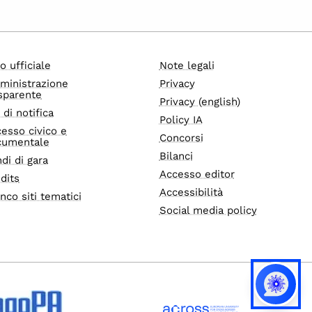
o ufficiale
Note legali
ministrazione
Privacy
sparente
Privacy (english)
i di notifica
Policy IA
esso civico e
Concorsi
cumentale
Bilanci
di di gara
Accesso editor
dits
Accessibilità
nco siti tematici
Social media policy