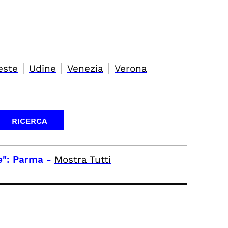
|
|
|
este
Udine
Venezia
Verona
e": Parma
-
Mostra Tutti