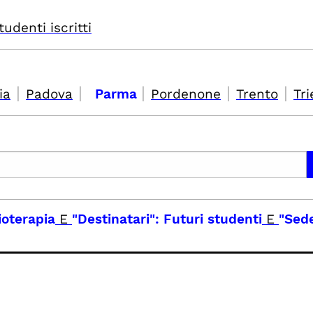
tudenti iscritti
|
|
|
|
|
ia
Padova
Parma
Pordenone
Trento
Tri
sioterapia
E
"Destinatari": Futuri studenti
E
"Sed