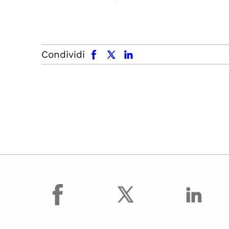
facebook
x.com
linkedin
Condividi
facebook