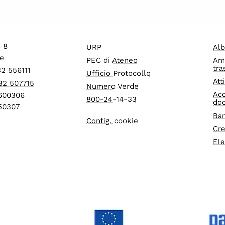
o 8
URP
Alb
e
PEC di Ateneo
Am
tra
32 556111
Ufficio Protocollo
Att
32 507715
Numero Verde
Acc
1600306
800-24-14-33
do
550307
Ban
Config. cookie
Cre
Ele