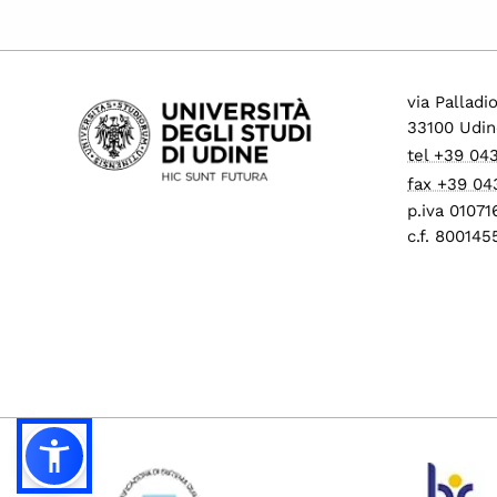
via Palladi
33100 Udin
tel +39 04
fax +39 04
p.iva 0107
c.f. 80014