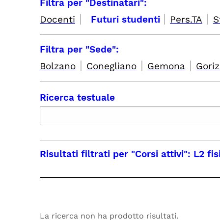
Filtra per "Destinatari":
|
|
|
Docenti
Futuri studenti
Pers.TA
S
Filtra per "Sede":
|
|
|
Bolzano
Conegliano
Gemona
Goriz
Ricerca testuale
Risultati filtrati per
"Corsi attivi": L2 fi
La ricerca non ha prodotto risultati.