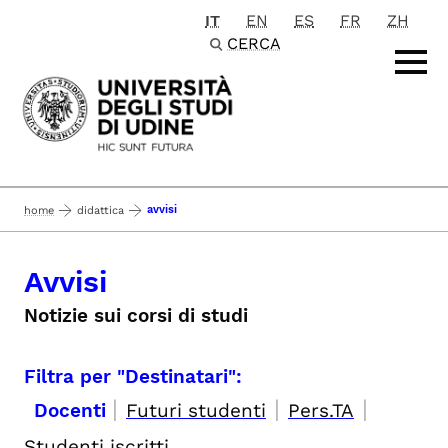
IT
EN
ES
FR
ZH
Passa al contenuto principale
CERCA
avvisi
home
didattica
Avvisi
Notizie sui corsi di studi
Filtra per "Destinatari":
|
|
|
Docenti
Futuri studenti
Pers.TA
Studenti iscritti