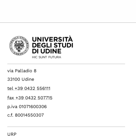
via Palladio 8
33100 Udine
tel +39 0432 556111
fax +39 0432 507715
p.iva 01071600306
c.f. 80014550307
URP