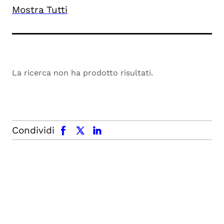
Mostra Tutti
La ricerca non ha prodotto risultati.
facebook
x.com
linkedin
Condividi