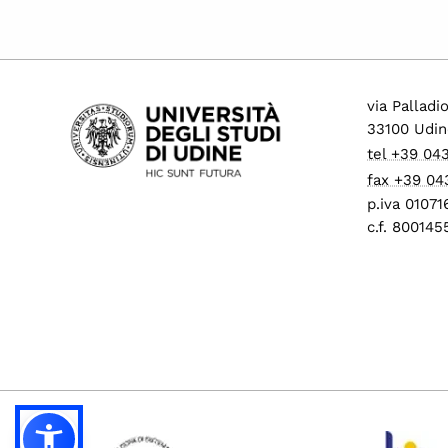
via Palladi
33100 Udin
tel +39 04
fax +39 04
p.iva 0107
c.f. 80014