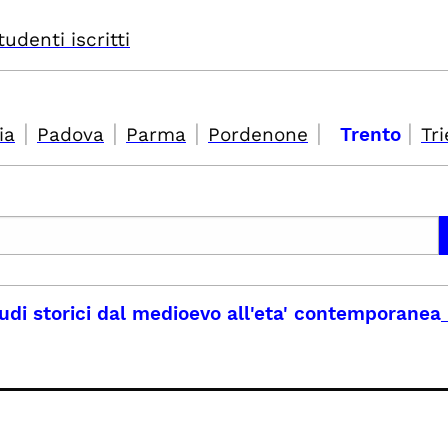
tudenti iscritti
|
|
|
|
|
ia
Padova
Parma
Pordenone
Trento
Tri
studi storici dal medioevo all'eta' contemporanea