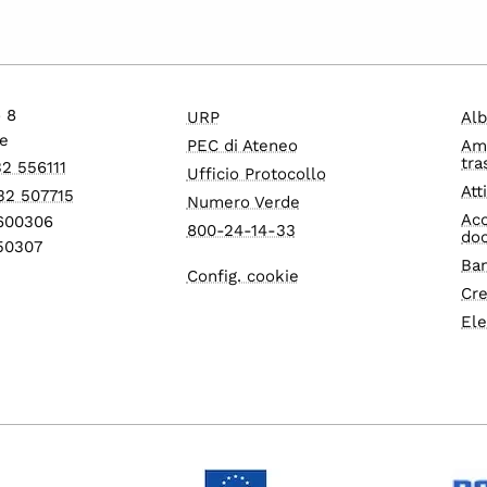
o 8
URP
Alb
e
PEC di Ateneo
Am
tra
32 556111
Ufficio Protocollo
Att
32 507715
Numero Verde
Acc
1600306
800-24-14-33
do
550307
Ban
Config. cookie
Cre
Ele