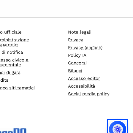
o ufficiale
Note legali
ministrazione
Privacy
sparente
Privacy (english)
i di notifica
Policy IA
esso civico e
Concorsi
cumentale
Bilanci
di di gara
Accesso editor
dits
Accessibilità
nco siti tematici
Social media policy