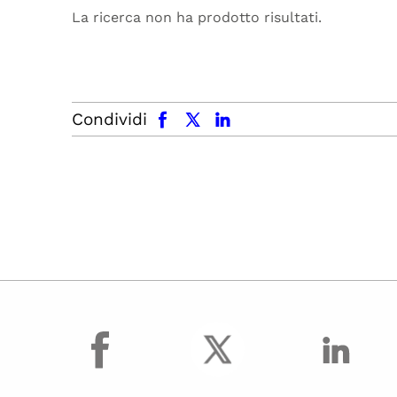
La ricerca non ha prodotto risultati.
facebook
x.com
linkedin
Condividi
facebook