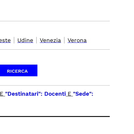
|
|
|
este
Udine
Venezia
Verona
E
"Destinatari": Docenti
E
"Sede":