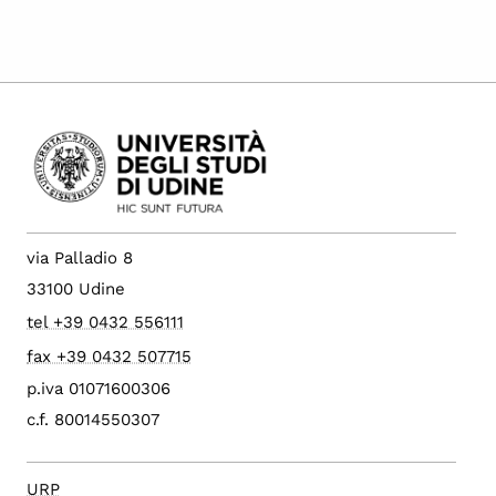
via Palladio 8
33100 Udine
tel +39 0432 556111
fax +39 0432 507715
p.iva 01071600306
c.f. 80014550307
URP