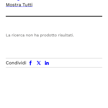
Mostra Tutti
La ricerca non ha prodotto risultati.
facebook
x.com
linkedin
Condividi