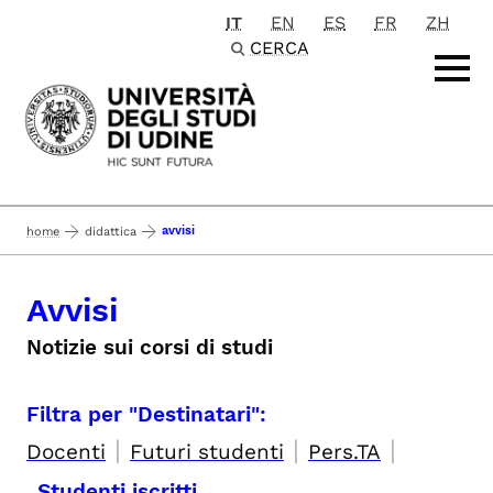
IT
EN
ES
FR
ZH
Passa al contenuto principale
CERCA
avvisi
home
didattica
Avvisi
Notizie sui corsi di studi
Filtra per "Destinatari":
|
|
|
Docenti
Futuri studenti
Pers.TA
Studenti iscritti