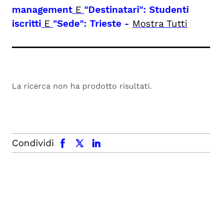
management
E
"Destinatari": Studenti
iscritti
E
"Sede": Trieste
-
Mostra Tutti
La ricerca non ha prodotto risultati.
facebook
x.com
linkedin
Condividi