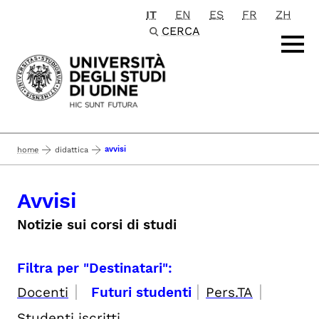
IT
EN
ES
FR
ZH
Passa al contenuto principale
CERCA
avvisi
home
didattica
Avvisi
Notizie sui corsi di studi
Filtra per "Destinatari":
|
|
|
Docenti
Futuri studenti
Pers.TA
Studenti iscritti