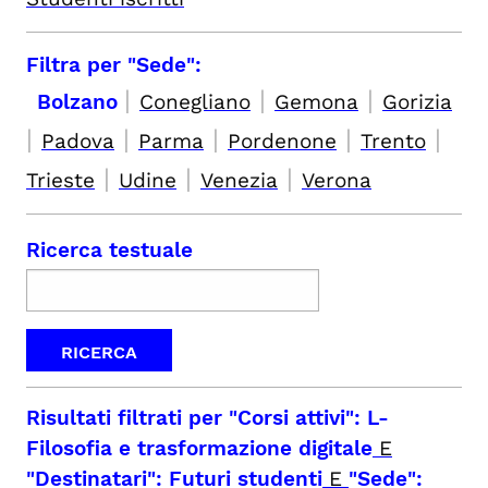
Filtra per "Sede":
|
|
|
Bolzano
Conegliano
Gemona
Gorizia
|
|
|
|
|
Padova
Parma
Pordenone
Trento
|
|
|
Trieste
Udine
Venezia
Verona
Ricerca testuale
Risultati filtrati per
"Corsi attivi": L-
Filosofia e trasformazione digitale
E
"Destinatari": Futuri studenti
E
"Sede":