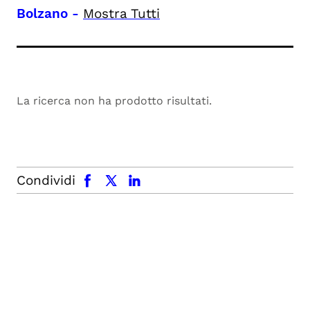
Bolzano
-
Mostra Tutti
La ricerca non ha prodotto risultati.
facebook
x.com
linkedin
Condividi