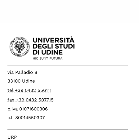
via Palladio 8
33100 Udine
tel +39 0432 556111
fax +39 0432 507715
p.iva 01071600306
c.f. 80014550307
URP