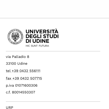
via Palladio 8
33100 Udine
tel +39 0432 556111
fax +39 0432 507715
p.iva 01071600306
c.f. 80014550307
URP