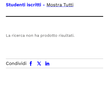
Studenti iscritti
-
Mostra Tutti
La ricerca non ha prodotto risultati.
facebook
x.com
linkedin
Condividi