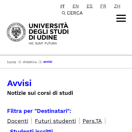
IT
EN
ES
FR
ZH
Passa al contenuto principale
CERCA
avvisi
home
didattica
Avvisi
Notizie sui corsi di studi
Filtra per "Destinatari":
|
|
|
Docenti
Futuri studenti
Pers.TA
Studenti iscritti