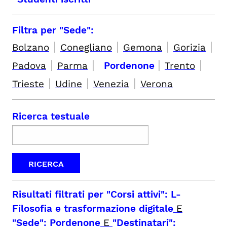
Filtra per "Sede":
|
|
|
|
Bolzano
Conegliano
Gemona
Gorizia
|
|
|
|
Padova
Parma
Pordenone
Trento
|
|
|
Trieste
Udine
Venezia
Verona
Ricerca testuale
Risultati filtrati per
"Corsi attivi": L-
Filosofia e trasformazione digitale
E
"Sede": Pordenone
E
"Destinatari":