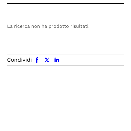
La ricerca non ha prodotto risultati.
facebook
x.com
linkedin
Condividi