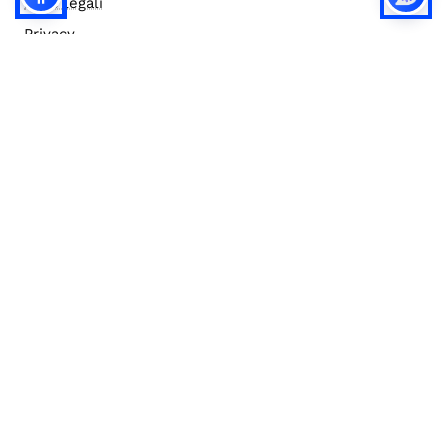
Note legali
Privacy
Privacy (english)
Policy IA
Concorsi
Bilanci
Accesso editor
Accessibilità
Social media policy