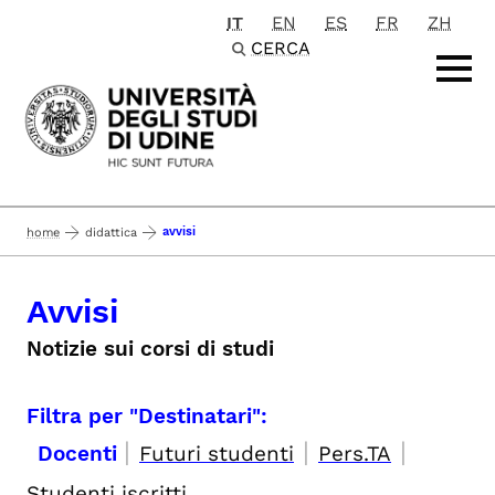
IT
EN
ES
FR
ZH
Passa al contenuto principale
CERCA
avvisi
home
didattica
Avvisi
Notizie sui corsi di studi
Filtra per "Destinatari":
|
|
|
Docenti
Futuri studenti
Pers.TA
Studenti iscritti