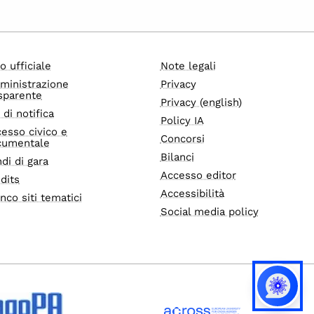
o ufficiale
Note legali
ministrazione
Privacy
sparente
Privacy (english)
i di notifica
Policy IA
esso civico e
Concorsi
cumentale
Bilanci
di di gara
Accesso editor
dits
Accessibilità
nco siti tematici
Social media policy