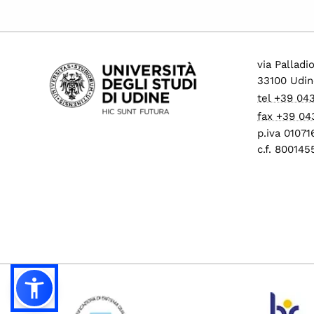
via Palladi
33100 Udin
tel +39 04
fax +39 04
p.iva 0107
c.f. 80014