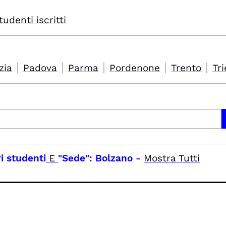
tudenti iscritti
|
|
|
|
|
zia
Padova
Parma
Pordenone
Trento
Tri
ri studenti
E
"Sede": Bolzano
-
Mostra Tutti