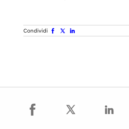
facebook
x.com
linkedin
Condividi
facebook