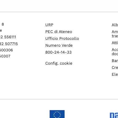
o 8
URP
Alb
e
PEC di Ateneo
Am
tra
32 556111
Ufficio Protocollo
Att
32 507715
Numero Verde
Acc
1600306
800-24-14-33
do
550307
Ban
Config. cookie
Cre
Ele