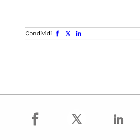
facebook
x.com
linkedin
Condividi
facebook