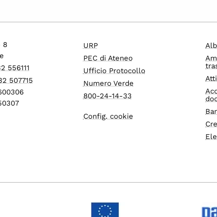
o 8
URP
Alb
e
PEC di Ateneo
Am
tra
32 556111
Ufficio Protocollo
Att
32 507715
Numero Verde
Acc
1600306
800-24-14-33
do
550307
Ban
Config. cookie
Cre
Ele