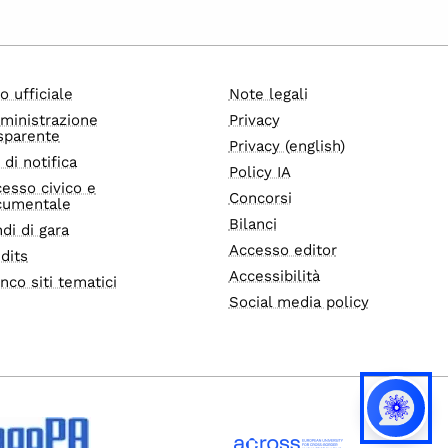
o ufficiale
Note legali
ministrazione
Privacy
sparente
Privacy (english)
i di notifica
Policy IA
esso civico e
Concorsi
cumentale
Bilanci
di di gara
Accesso editor
dits
Accessibilità
nco siti tematici
Social media policy