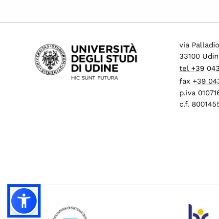
via Palladi
33100 Udin
tel +39 04
fax +39 04
p.iva 0107
c.f. 80014