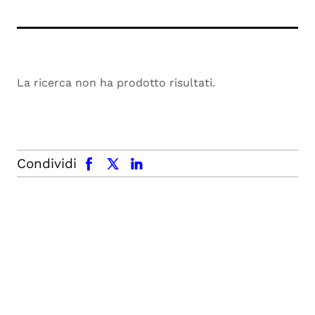
La ricerca non ha prodotto risultati.
facebook
x.com
linkedin
Condividi