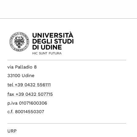
via Palladio 8
33100 Udine
tel +39 0432 556111
fax +39 0432 507715
p.iva 01071600306
c.f. 80014550307
URP