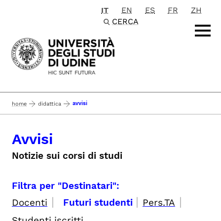
IT
EN
ES
FR
ZH
Passa al contenuto principale
CERCA
avvisi
home
didattica
Avvisi
Notizie sui corsi di studi
Filtra per "Destinatari":
|
|
|
Docenti
Futuri studenti
Pers.TA
Studenti iscritti