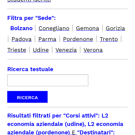
Filtra per "Sede":
|
|
|
Bolzano
Conegliano
Gemona
Gorizia
|
|
|
|
|
Padova
Parma
Pordenone
Trento
|
|
|
Trieste
Udine
Venezia
Verona
Ricerca testuale
Risultati filtrati per
"Corsi attivi": L2
economia aziendale (udine), L2 economia
aziendale (pordenone)
E
"Destinatari":