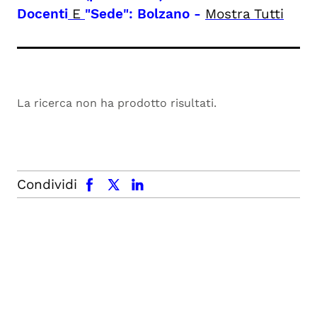
Docenti
E
"Sede": Bolzano
-
Mostra Tutti
La ricerca non ha prodotto risultati.
facebook
x.com
linkedin
Condividi