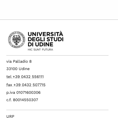
via Palladio 8
33100 Udine
tel +39 0432 556111
fax +39 0432 507715
p.iva 01071600306
c.f. 80014550307
URP