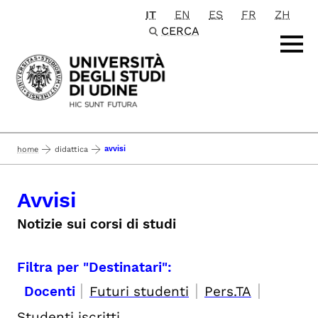
IT
EN
ES
FR
ZH
Passa al contenuto principale
CERCA
avvisi
home
didattica
Avvisi
Notizie sui corsi di studi
Filtra per "Destinatari":
|
|
|
Docenti
Futuri studenti
Pers.TA
Studenti iscritti