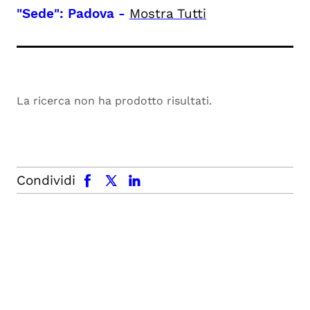
"Sede": Padova
-
Mostra Tutti
La ricerca non ha prodotto risultati.
facebook
x.com
linkedin
Condividi