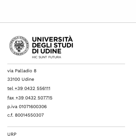
via Palladio 8
33100 Udine
tel +39 0432 556111
fax +39 0432 507715
p.iva 01071600306
c.f. 80014550307
URP