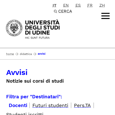
IT
EN
ES
FR
ZH
Passa al contenuto principale
CERCA
avvisi
home
didattica
Avvisi
Notizie sui corsi di studi
Filtra per "Destinatari":
|
|
|
Docenti
Futuri studenti
Pers.TA
Studenti iscritti