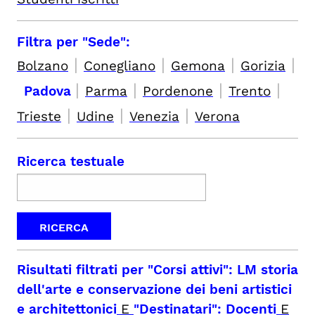
Filtra per "Sede":
|
|
|
|
Bolzano
Conegliano
Gemona
Gorizia
|
|
|
|
Padova
Parma
Pordenone
Trento
|
|
|
Trieste
Udine
Venezia
Verona
Ricerca testuale
Risultati filtrati per
"Corsi attivi": LM storia
dell'arte e conservazione dei beni artistici
e architettonici
E
"Destinatari": Docenti
E