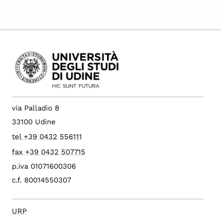
via Palladio 8
33100 Udine
tel +39 0432 556111
fax +39 0432 507715
p.iva 01071600306
c.f. 80014550307
URP