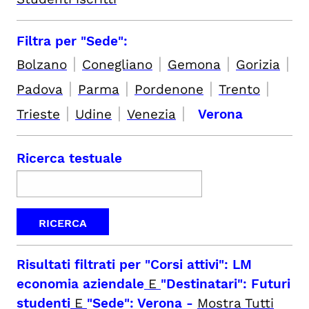
Filtra per "Sede":
|
|
|
|
Bolzano
Conegliano
Gemona
Gorizia
|
|
|
|
Padova
Parma
Pordenone
Trento
|
|
|
Trieste
Udine
Venezia
Verona
Ricerca testuale
Risultati filtrati per
"Corsi attivi": LM
economia aziendale
E
"Destinatari": Futuri
studenti
E
"Sede": Verona
-
Mostra Tutti