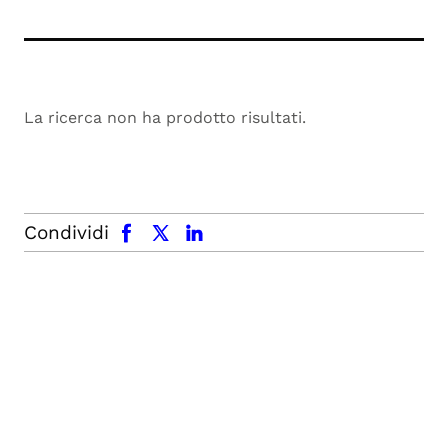
La ricerca non ha prodotto risultati.
facebook
x.com
linkedin
Condividi