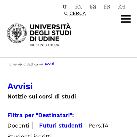
IT
EN
ES
FR
ZH
Passa al contenuto principale
CERCA
avvisi
home
didattica
Avvisi
Notizie sui corsi di studi
Filtra per "Destinatari":
|
|
|
Docenti
Futuri studenti
Pers.TA
Studenti iscritti