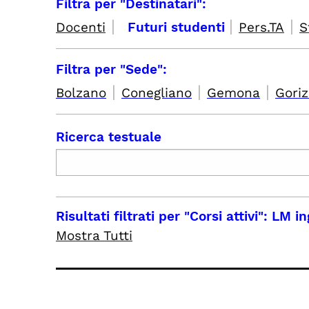
Filtra per "Destinatari":
|
|
|
Docenti
Futuri studenti
Pers.TA
S
Filtra per "Sede":
|
|
|
Bolzano
Conegliano
Gemona
Goriz
Ricerca testuale
Risultati filtrati per
"Corsi attivi": LM i
Mostra Tutti