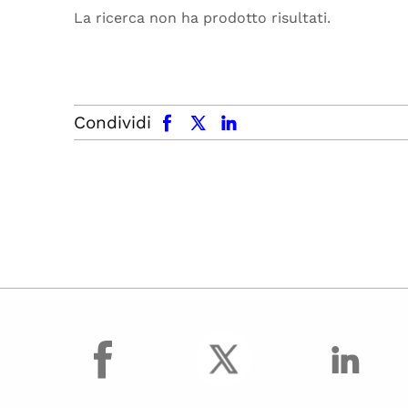
La ricerca non ha prodotto risultati.
facebook
x.com
linkedin
Condividi
facebook