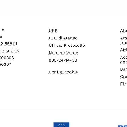
o 8
URP
Alb
e
PEC di Ateneo
Am
tra
32 556111
Ufficio Protocollo
Att
32 507715
Numero Verde
Acc
1600306
800-24-14-33
do
550307
Ban
Config. cookie
Cre
Ele