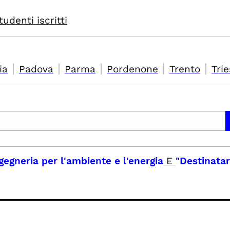
tudenti iscritti
|
|
|
|
|
ia
Padova
Parma
Pordenone
Trento
Trie
ngegneria per l'ambiente e l'energia
E
"Destinatar