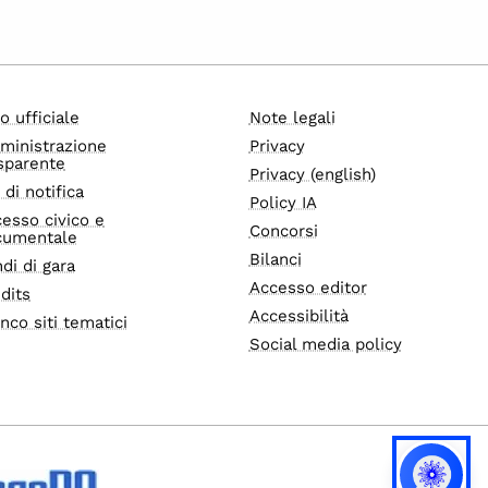
o ufficiale
Note legali
ministrazione
Privacy
sparente
Privacy (english)
i di notifica
Policy IA
esso civico e
Concorsi
cumentale
Bilanci
di di gara
Accesso editor
dits
Accessibilità
nco siti tematici
Social media policy