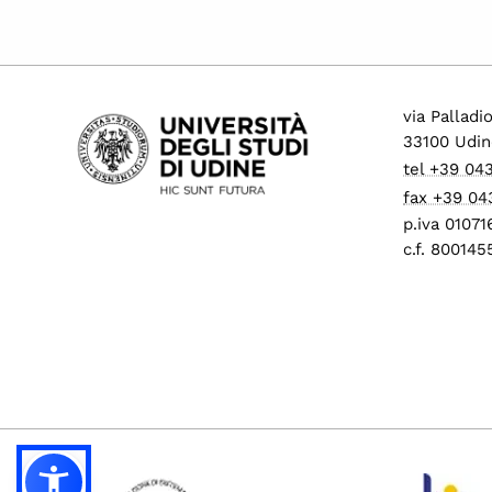
via Palladi
33100 Udin
tel +39 04
fax +39 04
p.iva 0107
c.f. 80014