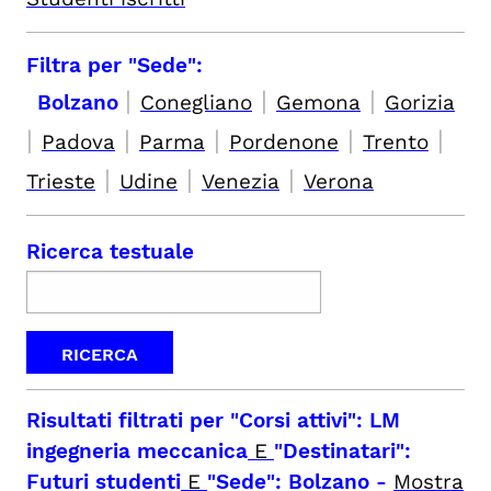
Filtra per "Sede":
|
|
|
Bolzano
Conegliano
Gemona
Gorizia
|
|
|
|
|
Padova
Parma
Pordenone
Trento
|
|
|
Trieste
Udine
Venezia
Verona
Ricerca testuale
Risultati filtrati per
"Corsi attivi": LM
ingegneria meccanica
E
"Destinatari":
Futuri studenti
E
"Sede": Bolzano
-
Mostra