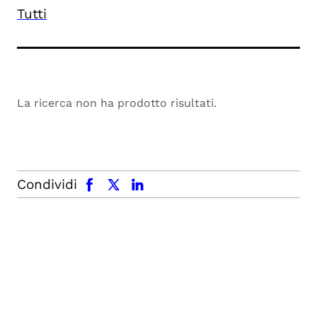
Tutti
La ricerca non ha prodotto risultati.
facebook
x.com
linkedin
Condividi