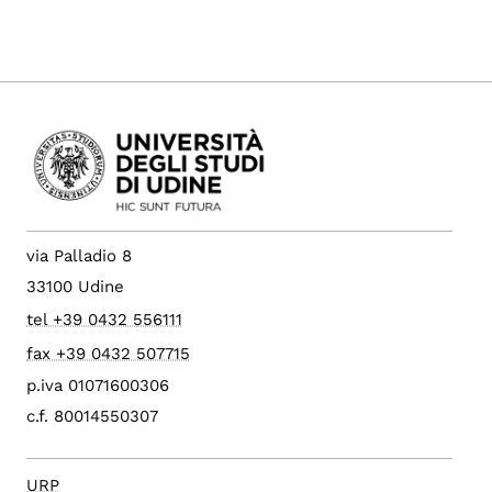
via Palladio 8
33100 Udine
tel +39 0432 556111
fax +39 0432 507715
p.iva 01071600306
c.f. 80014550307
URP