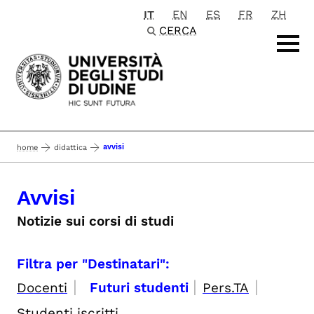
IT
EN
ES
FR
ZH
Passa al contenuto principale
CERCA
avvisi
home
didattica
Avvisi
Notizie sui corsi di studi
Filtra per "Destinatari":
|
|
|
Docenti
Futuri studenti
Pers.TA
Studenti iscritti