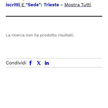
iscritti
E
"Sede": Trieste
-
Mostra Tutti
La ricerca non ha prodotto risultati.
facebook
x.com
linkedin
Condividi