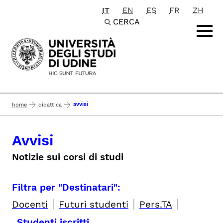
IT
EN
ES
FR
ZH
Passa al contenuto principale
CERCA
avvisi
home
didattica
Avvisi
Notizie sui corsi di studi
Filtra per "Destinatari":
|
|
|
Docenti
Futuri studenti
Pers.TA
Studenti iscritti