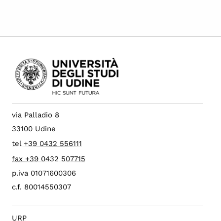
via Palladio 8
33100 Udine
tel +39 0432 556111
fax +39 0432 507715
p.iva 01071600306
c.f. 80014550307
URP