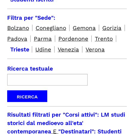
Filtra per "Sede":
|
|
|
|
Bolzano
Conegliano
Gemona
Gorizia
|
|
|
|
Padova
Parma
Pordenone
Trento
|
|
|
Trieste
Udine
Venezia
Verona
Ricerca testuale
Risultati filtrati per
"Corsi attivi": LM studi
storici dal medioevo all'eta'
contemporanea
E
"Destinatari": Studenti