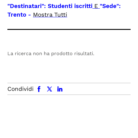
"Destinatari": Studenti iscritti
E
"Sede":
Trento
-
Mostra Tutti
La ricerca non ha prodotto risultati.
facebook
x.com
linkedin
Condividi