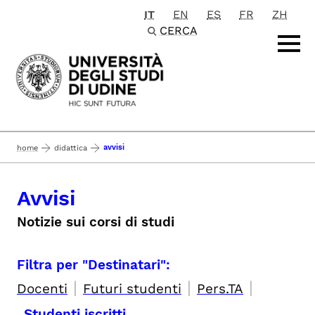
IT
EN
ES
FR
ZH
Passa al contenuto principale
CERCA
avvisi
home
didattica
Avvisi
Notizie sui corsi di studi
Filtra per "Destinatari":
|
|
|
Docenti
Futuri studenti
Pers.TA
Studenti iscritti