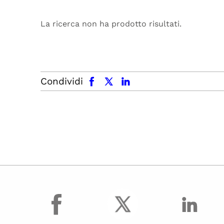
La ricerca non ha prodotto risultati.
facebook
x.com
linkedin
Condividi
facebook