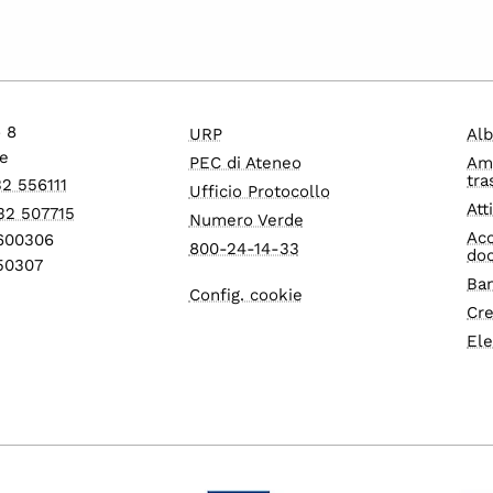
o 8
URP
Alb
e
PEC di Ateneo
Am
tra
32 556111
Ufficio Protocollo
Att
32 507715
Numero Verde
Acc
1600306
800-24-14-33
do
550307
Ban
Config. cookie
Cre
Ele