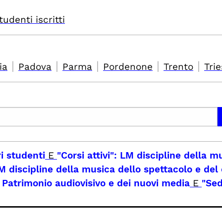
tudenti iscritti
|
|
|
|
|
ia
Padova
Parma
Pordenone
Trento
Trie
ri studenti
E
"Corsi attivi": LM discipline della m
M discipline della musica dello spettacolo e del
l Patrimonio audiovisivo e dei nuovi media
E
"Sed