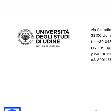
via Palladi
33100 Udin
tel +39 04
fax +39 04
p.iva 0107
c.f. 80014