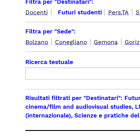
Filtra per "Destinatari":
|
|
|
Docenti
Futuri studenti
Pers.TA
S
Filtra per "Sede":
|
|
|
Bolzano
Conegliano
Gemona
Goriz
Ricerca testuale
Risultati filtrati per
"Destinatari": Futu
cinema/film and audiovisual studies, L
(internazionale), Scienze e pratiche de