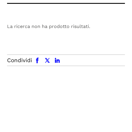
La ricerca non ha prodotto risultati.
facebook
x.com
linkedin
Condividi