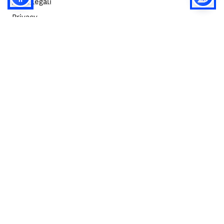
Note legali
Privacy
Privacy (english)
Policy IA
Concorsi
Bilanci
Accesso editor
Accessibilità
Social media policy