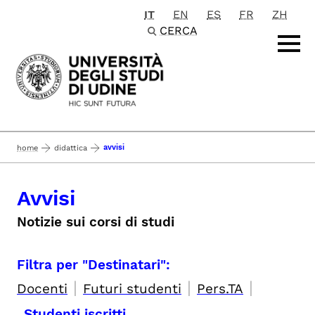
IT
EN
ES
FR
ZH
Passa al contenuto principale
CERCA
avvisi
home
didattica
Avvisi
Notizie sui corsi di studi
Filtra per "Destinatari":
|
|
|
Docenti
Futuri studenti
Pers.TA
Studenti iscritti