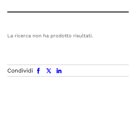
La ricerca non ha prodotto risultati.
facebook
x.com
linkedin
Condividi