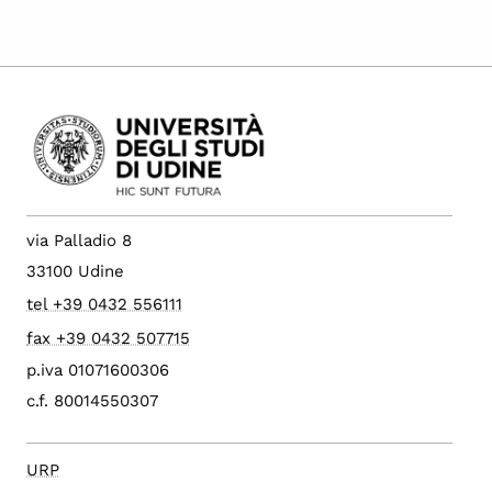
via Palladio 8
33100 Udine
tel +39 0432 556111
fax +39 0432 507715
p.iva 01071600306
c.f. 80014550307
URP