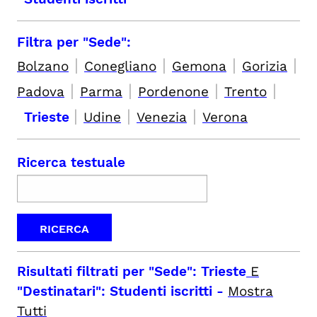
Filtra per "Sede":
|
|
|
|
Bolzano
Conegliano
Gemona
Gorizia
|
|
|
|
Padova
Parma
Pordenone
Trento
|
|
|
Trieste
Udine
Venezia
Verona
Ricerca testuale
Risultati filtrati per
"Sede": Trieste
E
"Destinatari": Studenti iscritti
-
Mostra
Tutti