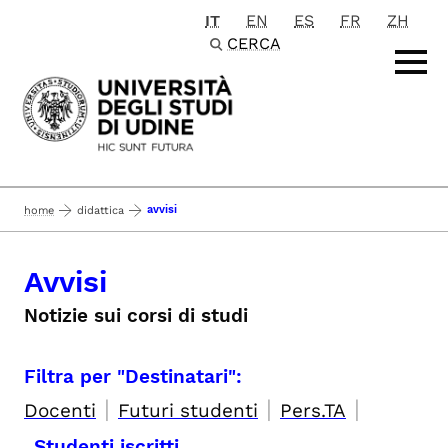
IT
EN
ES
FR
ZH
Passa al contenuto principale
CERCA
avvisi
home
didattica
Avvisi
Notizie sui corsi di studi
Filtra per "Destinatari":
|
|
|
Docenti
Futuri studenti
Pers.TA
Studenti iscritti