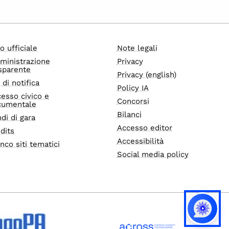
o ufficiale
Note legali
ministrazione
Privacy
sparente
Privacy (english)
i di notifica
Policy IA
esso civico e
Concorsi
cumentale
Bilanci
di di gara
Accesso editor
dits
Accessibilità
nco siti tematici
Social media policy