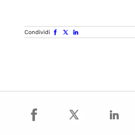
facebook
x.com
linkedin
Condividi
facebook