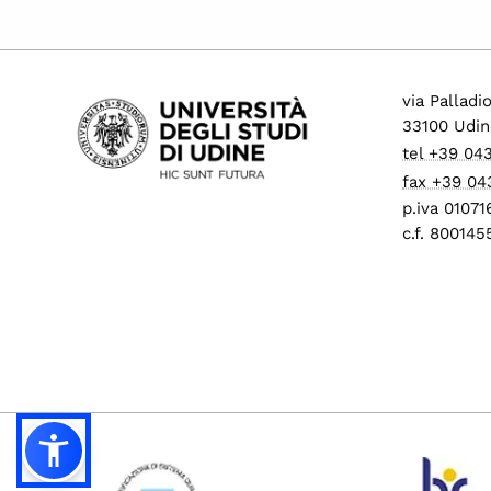
via Palladi
33100 Udin
tel +39 04
fax +39 04
p.iva 0107
c.f. 80014