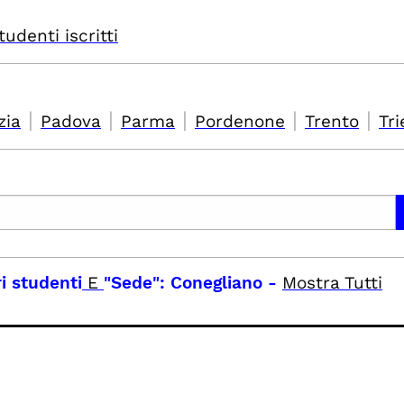
tudenti iscritti
|
|
|
|
|
zia
Padova
Parma
Pordenone
Trento
Tri
ri studenti
E
"Sede": Conegliano
-
Mostra Tutti