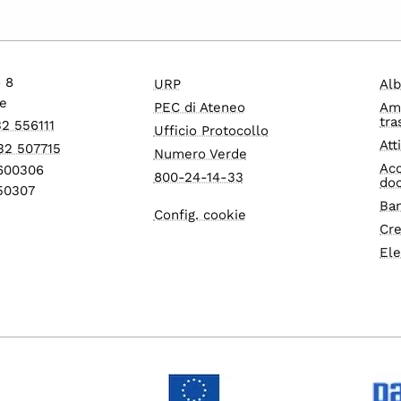
o 8
URP
Alb
e
PEC di Ateneo
Am
tra
32 556111
Ufficio Protocollo
Att
32 507715
Numero Verde
Acc
1600306
800-24-14-33
do
550307
Ban
Config. cookie
Cre
Ele