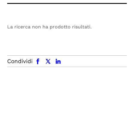
La ricerca non ha prodotto risultati.
facebook
x.com
linkedin
Condividi