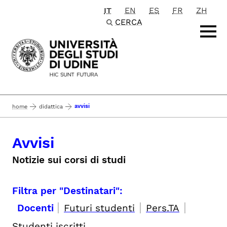
IT
EN
ES
FR
ZH
Passa al contenuto principale
CERCA
avvisi
home
didattica
Avvisi
Notizie sui corsi di studi
Filtra per "Destinatari":
|
|
|
Docenti
Futuri studenti
Pers.TA
Studenti iscritti