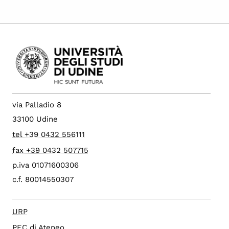
via Palladio 8
33100 Udine
tel +39 0432 556111
fax +39 0432 507715
p.iva 01071600306
c.f. 80014550307
URP
PEC di Ateneo