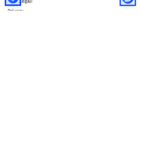
Note legali
Privacy
Privacy (english)
Policy IA
Concorsi
Bilanci
Accesso editor
Accessibilità
Social media policy