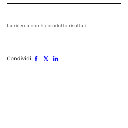
La ricerca non ha prodotto risultati.
facebook
x.com
linkedin
Condividi