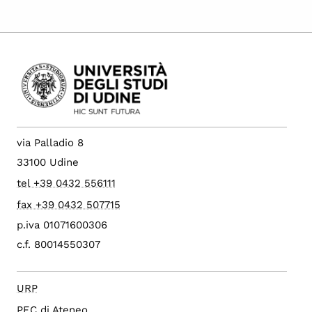
via Palladio 8
33100 Udine
tel +39 0432 556111
fax +39 0432 507715
p.iva 01071600306
c.f. 80014550307
URP
PEC di Ateneo