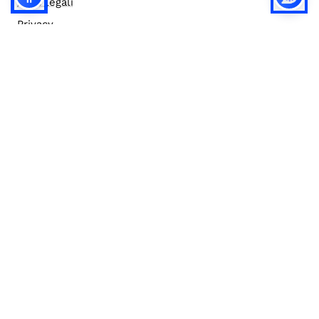
Note legali
Privacy
Privacy (english)
Policy IA
Concorsi
Bilanci
Accesso editor
Accessibilità
Social media policy