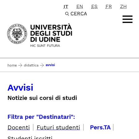
IT
EN
ES
FR
ZH
Passa al contenuto principale
CERCA
avvisi
home
didattica
Avvisi
Notizie sui corsi di studi
Filtra per "Destinatari":
|
|
|
Docenti
Futuri studenti
Pers.TA
Studenti iscritti