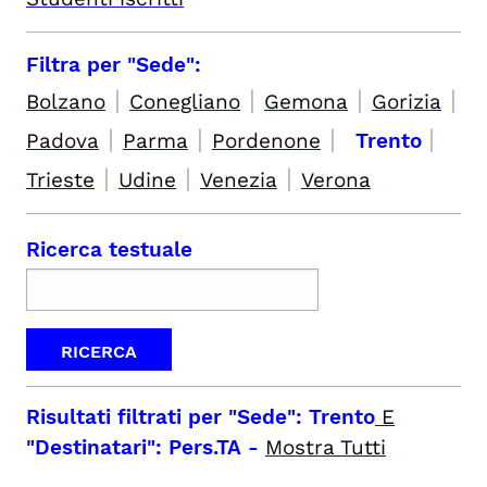
Filtra per "Sede":
|
|
|
|
Bolzano
Conegliano
Gemona
Gorizia
|
|
|
|
Padova
Parma
Pordenone
Trento
|
|
|
Trieste
Udine
Venezia
Verona
Ricerca testuale
Risultati filtrati per
"Sede": Trento
E
"Destinatari": Pers.TA
-
Mostra Tutti