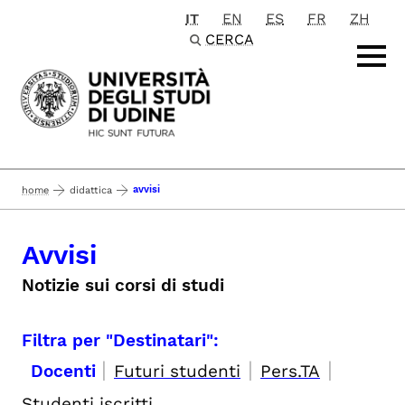
IT
EN
ES
FR
ZH
Passa al contenuto principale
CERCA
avvisi
home
didattica
Avvisi
Notizie sui corsi di studi
Filtra per "Destinatari":
|
|
|
Docenti
Futuri studenti
Pers.TA
Studenti iscritti