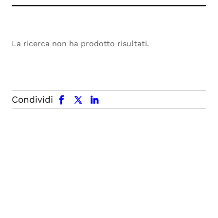
La ricerca non ha prodotto risultati.
facebook
x.com
linkedin
Condividi