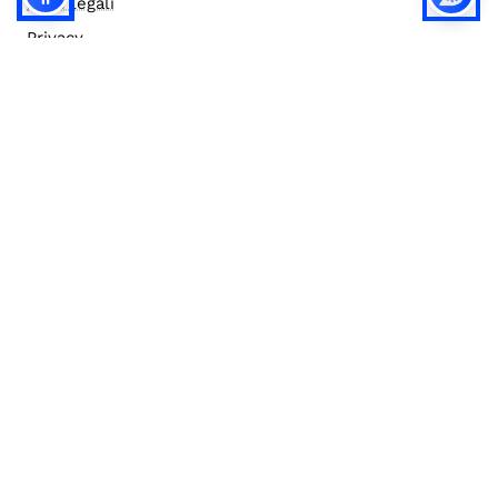
Note legali
Privacy
Privacy (english)
Policy IA
Concorsi
Bilanci
Accesso editor
Accessibilità
Social media policy