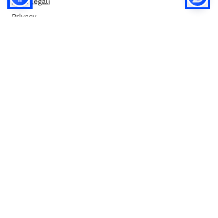
Note legali
Privacy
Privacy (english)
Policy IA
Concorsi
Bilanci
Accesso editor
Accessibilità
Social media policy