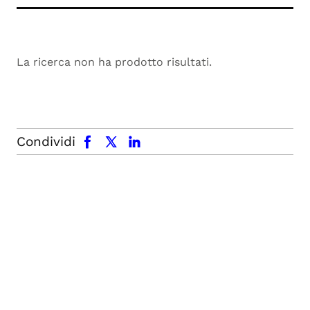
La ricerca non ha prodotto risultati.
facebook
x.com
linkedin
Condividi