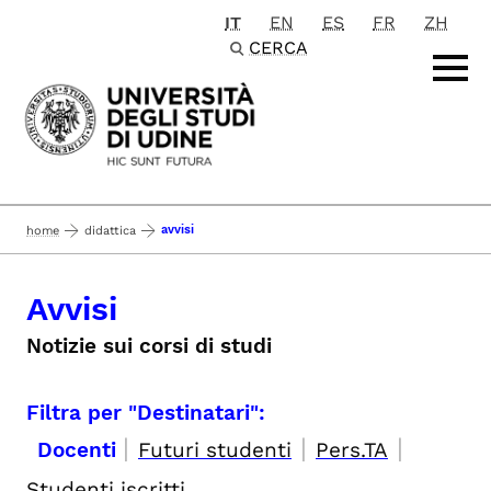
IT
EN
ES
FR
ZH
Passa al contenuto principale
CERCA
avvisi
home
didattica
Avvisi
Notizie sui corsi di studi
Filtra per "Destinatari":
|
|
|
Docenti
Futuri studenti
Pers.TA
Studenti iscritti