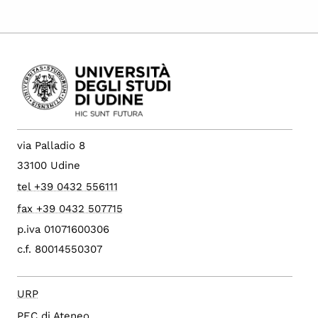
via Palladio 8
33100 Udine
tel +39 0432 556111
fax +39 0432 507715
p.iva 01071600306
c.f. 80014550307
URP
PEC di Ateneo